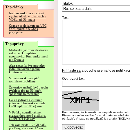
Titulok:
Top články
Na Slovensku sa v tichosti
vypína ADSL v lokalitách s
Text:
VDSL, už 31. mája
Orange sa doťahuje na UPC
a O2, spustí 2.5 Gbps
pripojenie
Top správy
Maďarsko jadrovú elektráreň
nakoniec kompletne
neodstavilo, Rumunsko mení
tok Dunaja
Alza nasadila dve novinky,
jednu užitočnú a jednu
Prihláste sa
a povoľte si emailové notifiká
kontroverznú
Slovensko.sk má opäť
Overovací text:
technické problémy
Železnice znižujú kvôli teplu
rýchlosť iba na 50 km/h,
spôsobuje to meškanie
Ďalšia jadrová elektráreň
južne od Slovenska musela
kvôli teplu znížiť výkon
Pre overenie, že komentár sa nepridáva automatizov
V Poľsku spustili takmer
Písmená musíte zadávať rovnako ako na obrázku veľk
gigawatthodinové úložisko,
obrázok". V texte sa používajú iba znaky "BC
z LiFePO4 článkov
Telekom pridal 12 GB balík
pre Easy, chce zaň 12 eur