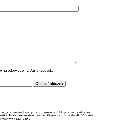
cie na odpovede na Váš príspevok.
anými prostriedkami, prosím prepíšte text, ktorý vidíte na obrázku.
é. Pokiaľ text neviete prečítať, kliknite prosím na tlačidlo "Obnoviť
DJKMPRSVWXY1234589".