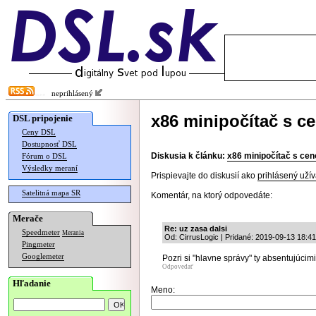
neprihlásený
x86 minipočítač s c
DSL pripojenie
Ceny DSL
Dostupnosť DSL
Diskusia k článku:
x86 minipočítač s ce
Fórum o DSL
Výsledky meraní
Prispievajte do diskusií ako
prihlásený užív
Satelitná mapa SR
Komentár, na ktorý odpovedáte:
Merače
Re: uz zasa dalsi
Speedmeter
Merania
Od: CirrusLogic | Pridané: 2019-09-13 18:41
Pingmeter
Googlemeter
Pozri si "hlavne správy" ty absentujúcim
Odpovedať
Hľadanie
Meno: