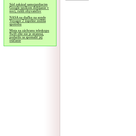
Súd zakázal samojazdiacim
Google taxíkom dobíjanie v
noci, rušili obyvateľov
NASA na diaľku na sonde
Voyager 2 úspešne znížila
spotrebu
Misia na záchranu teleskopu
Swift ešte nie je stratená,
podarilo sa spomaliť jej
otáčanie