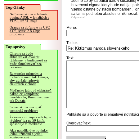
Jedine co by sa odtial dalo v sucastnej v
buzerovat cigana ktory bude nabijat patron
Top články
vsetko ostatne by stacili bombarderi. I 
sa tam s pechotou absolutne nik nesral.
Na Slovensku sa v tichosti
vypína ADSL v lokalitách s
Odpovedať
VDSL, už 31. mája
Meno:
Orange sa doťahuje na UPC
a O2, spustí 2.5 Gbps
pripojenie
Titulok:
Top správy
Chrome sa bude
aktualizovať dvakrát
Text:
týždenne, v budúcnosti sa
bude aktualizovať bez
reštartov
Rumunsko odstrelmi a
blokádou mení tok Dunaja,
aby udržalo jadrovú
elektráreň v chode
Maďarsko jadrovú elektráreň
nakoniec kompletne
neodstavilo, Rumunsko mení
tok Dunaja
Slovensko.sk má opäť
technické problémy
Prihláste sa
a povoľte si emailové notifiká
Železnice znižujú kvôli teplu
rýchlosť iba na 50 km/h,
Overovací text:
spôsobuje to meškanie
Alza nasadila dve novinky,
jednu užitočnú a jednu
kontroverznú