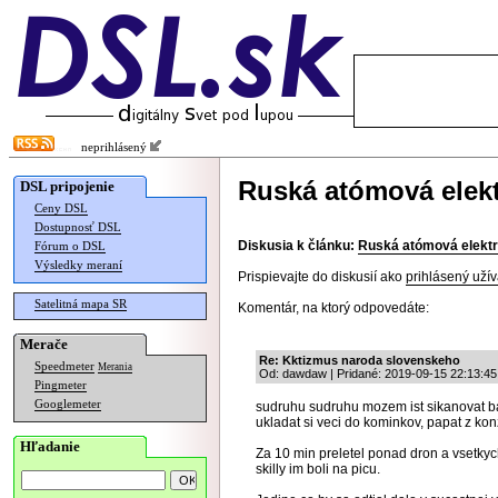
neprihlásený
Ruská atómová elektr
DSL pripojenie
Ceny DSL
Dostupnosť DSL
Diskusia k článku:
Ruská atómová elektrá
Fórum o DSL
Výsledky meraní
Prispievajte do diskusií ako
prihlásený užív
Satelitná mapa SR
Komentár, na ktorý odpovedáte:
Merače
Re: Kktizmus naroda slovenskeho
Speedmeter
Merania
Od: dawdaw | Pridané: 2019-09-15 22:13:45
Pingmeter
Googlemeter
sudruhu sudruhu mozem ist sikanovat baz
ukladat si veci do kominkov, papat z ko
Hľadanie
Za 10 min preletel ponad dron a vsetkych
skilly im boli na picu.