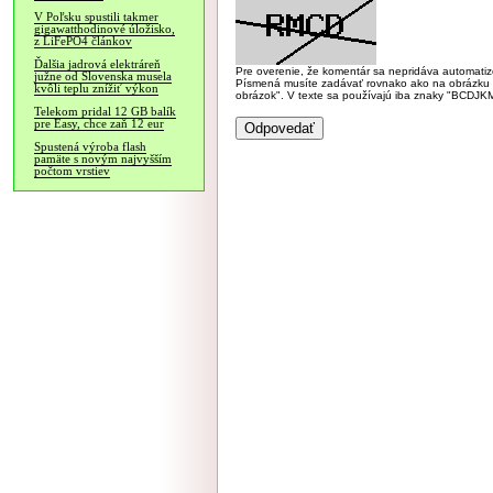
V Poľsku spustili takmer
gigawatthodinové úložisko,
z LiFePO4 článkov
Ďalšia jadrová elektráreň
Pre overenie, že komentár sa nepridáva automatizov
južne od Slovenska musela
Písmená musíte zadávať rovnako ako na obrázku veľk
kvôli teplu znížiť výkon
obrázok". V texte sa používajú iba znaky "BC
Telekom pridal 12 GB balík
pre Easy, chce zaň 12 eur
Spustená výroba flash
pamäte s novým najvyšším
počtom vrstiev