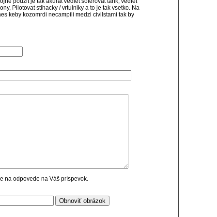
ojne pouzit je tak akurat vediet soferovat tank, vediet
y, Pilotovat stihacky / vrtulniky a to je tak vsetko. Na
dnes keby kozomrdi necampili medzi civilstami tak by
cie na odpovede na Váš príspevok.