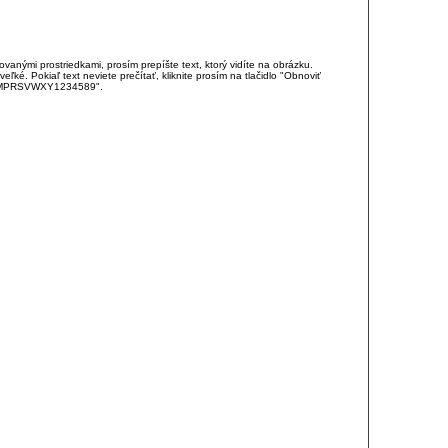
anými prostriedkami, prosím prepíšte text, ktorý vidíte na obrázku.
é. Pokiaľ text neviete prečítať, kliknite prosím na tlačidlo "Obnoviť
DJKMPRSVWXY1234589".