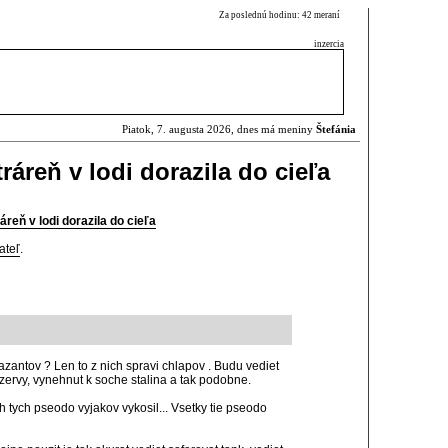
Za poslednú hodinu: 42 meraní
inzercia
Piatok, 7. augusta 2026, dnes má meniny
Štefánia
áreň v lodi dorazila do cieľa
reň v lodi dorazila do cieľa
ateľ
.
antov ? Len to z nich spravi chlapov . Budu vediet
nzervy, vynehnut k soche stalina a tak podobne.
 tych pseodo vyjakov vykosil... Vsetky tie pseodo