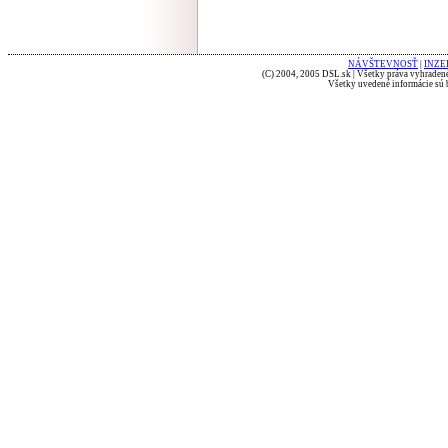
NÁVŠTEVNOSŤ
|
INZE
(C) 2004, 2005 DSL.sk | Všetky práva vyhradené
Všetky uvedené informácie sú b