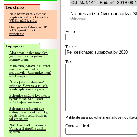
Od: MaN144 | Pridané: 2019-09-1
Top články
Na mesiaci sa život nachádza. Sí
Na Slovensku sa v tichosti
vypína ADSL v lokalitách s
Odpovedať
VDSL, už 31. mája
Orange sa doťahuje na UPC
a O2, spustí 2.5 Gbps
Meno:
pripojenie
Top správy
Titulok:
Alza nasadila dve novinky,
jednu užitočnú a jednu
kontroverznú
Text:
Maďarsko jadrovú elektráreň
nakoniec kompletne
neodstavilo, Rumunsko mení
tok Dunaja
Ďalšia jadrová elektráreň
južne od Slovenska musela
kvôli teplu znížiť výkon
Železnice znižujú kvôli teplu
rýchlosť iba na 50 km/h,
spôsobuje to meškanie
Železnice predávajú dve
tretiny lístkov elektronicky,
po donútení cestujúcich na
Prihláste sa
a povoľte si emailové notifiká
takýto nákup
NASA na diaľku na sonde
Overovací text:
Voyager 2 úspešne znížila
spotrebu