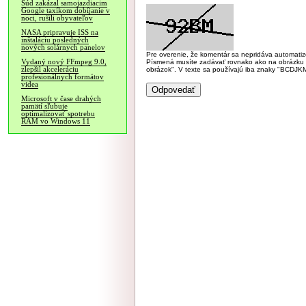
Súd zakázal samojazdiacim
Google taxíkom dobíjanie v
noci, rušili obyvateľov
NASA pripravuje ISS na
inštaláciu posledných
nových solárnych panelov
Pre overenie, že komentár sa nepridáva automatizov
Vydaný nový FFmpeg 9.0,
Písmená musíte zadávať rovnako ako na obrázku veľk
zlepšil akceleráciu
obrázok". V texte sa používajú iba znaky "BC
profesionálnych formátov
videa
Microsoft v čase drahých
pamätí sľubuje
optimalizovať spotrebu
RAM vo Windows 11