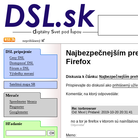
neprihlásený
Najbezpečnejším pr
DSL pripojenie
Ceny DSL
Firefox
Dostupnosť DSL
Fórum o DSL
Výsledky meraní
Diskusia k článku:
Najbezpečnejším preh
Satelitná mapa SR
Prispievajte do diskusií ako
prihlásený užív
Komentár, na ktorý odpovedáte:
Merače
Speedmeter
Merania
Pingmeter
Re: torbrowser
Googlemeter
Od: Mxxl | Pridané: 2019-10-20 20:31:41
no a tor je firefox v ktorom sú nainštalov
Hľadanie
Odpovedať
Meno: