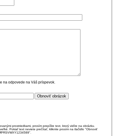
cie na odpovede na Váš príspevok.
anými prostriedkami, prosím prepíšte text, ktorý vidíte na obrázku.
é. Pokiaľ text neviete prečítať, kliknite prosím na tlačidlo "Obnoviť
DJKMPRSVWXY1234589".