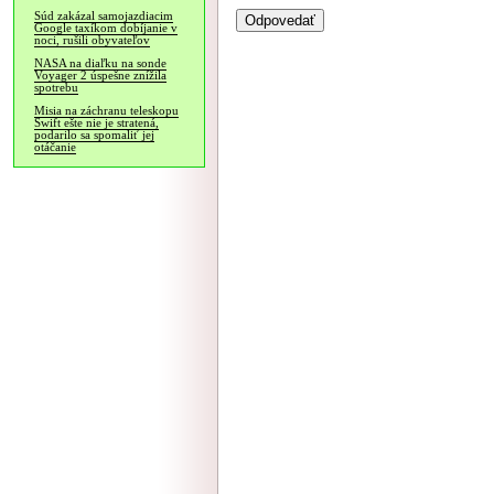
Súd zakázal samojazdiacim
Google taxíkom dobíjanie v
noci, rušili obyvateľov
NASA na diaľku na sonde
Voyager 2 úspešne znížila
spotrebu
Misia na záchranu teleskopu
Swift ešte nie je stratená,
podarilo sa spomaliť jej
otáčanie