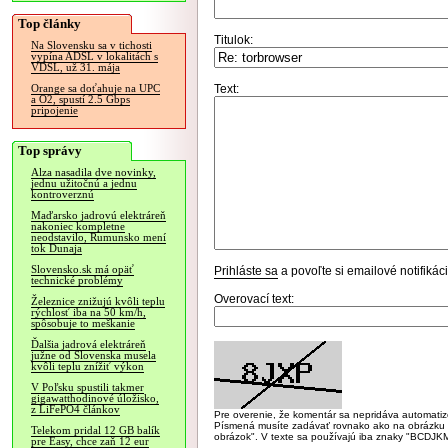
Top články
Titulok:
Na Slovensku sa v tichosti
vypína ADSL v lokalitách s
VDSL, už 31. mája
Text:
Orange sa doťahuje na UPC
a O2, spustí 2.5 Gbps
pripojenie
Top správy
Alza nasadila dve novinky,
jednu užitočnú a jednu
kontroverznú
Maďarsko jadrovú elektráreň
nakoniec kompletne
neodstavilo, Rumunsko mení
tok Dunaja
Slovensko.sk má opäť
Prihláste sa
a povoľte si emailové notifiká
technické problémy
Overovací text:
Železnice znižujú kvôli teplu
rýchlosť iba na 50 km/h,
spôsobuje to meškanie
Ďalšia jadrová elektráreň
južne od Slovenska musela
kvôli teplu znížiť výkon
V Poľsku spustili takmer
gigawatthodinové úložisko,
z LiFePO4 článkov
Pre overenie, že komentár sa nepridáva automatizov
Písmená musíte zadávať rovnako ako na obrázku veľk
Telekom pridal 12 GB balík
obrázok". V texte sa používajú iba znaky "BC
pre Easy, chce zaň 12 eur