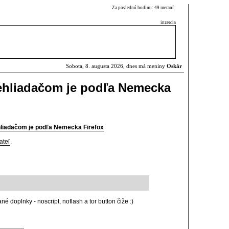
Za poslednú hodinu: 49 meraní
inzercia
Sobota, 8. augusta 2026, dnes má meniny
Oskár
ehliadačom je podľa Nemecka
liadačom je podľa Nemecka Firefox
ateľ
.
ané doplnky - noscript, noflash a tor button čiže :)