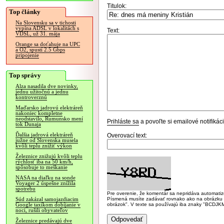
Titulok:
Top články
Na Slovensku sa v tichosti
vypína ADSL v lokalitách s
Text:
VDSL, už 31. mája
Orange sa doťahuje na UPC
a O2, spustí 2.5 Gbps
pripojenie
Top správy
Alza nasadila dve novinky,
jednu užitočnú a jednu
kontroverznú
Maďarsko jadrovú elektráreň
nakoniec kompletne
neodstavilo, Rumunsko mení
Prihláste sa
a povoľte si emailové notifiká
tok Dunaja
Ďalšia jadrová elektráreň
Overovací text:
južne od Slovenska musela
kvôli teplu znížiť výkon
Železnice znižujú kvôli teplu
rýchlosť iba na 50 km/h,
spôsobuje to meškanie
NASA na diaľku na sonde
Voyager 2 úspešne znížila
spotrebu
Pre overenie, že komentár sa nepridáva automatizov
Písmená musíte zadávať rovnako ako na obrázku veľk
Súd zakázal samojazdiacim
obrázok". V texte sa používajú iba znaky "BC
Google taxíkom dobíjanie v
noci, rušili obyvateľov
Železnice predávajú dve