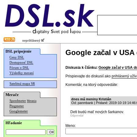
neprihlásený
Google začal v USA
DSL pripojenie
Ceny DSL
Dostupnosť DSL
Diskusia k článku:
Google začal v USA d
Fórum o DSL
Výsledky meraní
Prispievajte do diskusií ako
prihlásený užív
Satelitná mapa SR
Komentár, na ktorý odpovedáte:
Merače
dnes má meniny Kristián
Speedmeter
Merania
Od: panmbank | Pridané: 2019-10-19 14:46:
Pingmeter
Googlemeter
Deti budú mať nových šarkanov.
Odpovedať
Hľadanie
Meno: