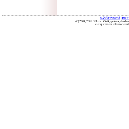
NÁVŠTEVNOSŤ
|
INZE
(C) 2004, 2005 DSL.sk | Všetky práva vyhradené
Všetky uvedené informácie sú b