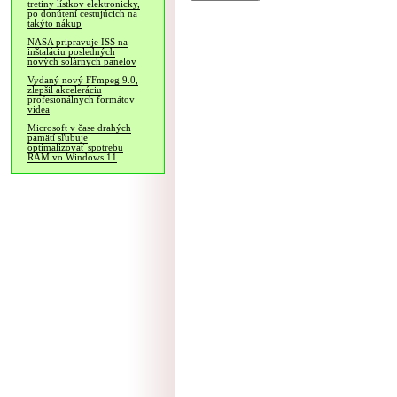
tretiny lístkov elektronicky,
po donútení cestujúcich na
takýto nákup
NASA pripravuje ISS na
inštaláciu posledných
nových solárnych panelov
Vydaný nový FFmpeg 9.0,
zlepšil akceleráciu
profesionálnych formátov
videa
Microsoft v čase drahých
pamätí sľubuje
optimalizovať spotrebu
RAM vo Windows 11