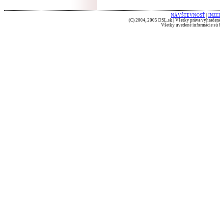
NÁVŠTEVNOSŤ
|
INZE
(C) 2004, 2005 DSL.sk | Všetky práva vyhradené
Všetky uvedené informácie sú b