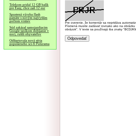
Telekom pridal 12 GB balík
pre Easy, chce zaň 12 eur
Spustená výroba flash
pamäte s novým najvyšším
počtom vrstiev
Pre overenie, že komentár sa nepridáva automatizov
Písmená musíte zadávať rovnako ako na obrázku veľk
Súd zakázal samojazdiacim
obrázok". V texte sa používajú iba znaky "BC
Google taxíkom dobíjanie v
noci, rušili obyvateľov
Odštartovala nová séria
populárneho sci-fi Futurama