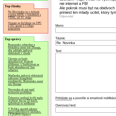
nie internet a FB!
Top články
Ale pokrok musi byt na obidvoch
priniest len mlady ucitel, ktory 
Na Slovensku sa v tichosti
vypína ADSL v lokalitách s
Odpovedať
VDSL, už 31. mája
Orange sa doťahuje na UPC
Meno:
a O2, spustí 2.5 Gbps
pripojenie
Titulok:
Top správy
Rumunsko odstrelmi a
blokádou mení tok Dunaja,
aby udržalo jadrovú
Text:
elektráreň v chode
Chrome sa bude
aktualizovať dvakrát
týždenne, v budúcnosti sa
bude aktualizovať bez
reštartov
Maďarsko jadrovú elektráreň
nakoniec kompletne
neodstavilo, Rumunsko mení
tok Dunaja
Slovensko.sk má opäť
technické problémy
Železnice znižujú kvôli teplu
Prihláste sa
a povoľte si emailové notifiká
rýchlosť iba na 50 km/h,
spôsobuje to meškanie
Overovací text:
V Poľsku spustili takmer
gigawatthodinové úložisko,
z LiFePO4 článkov