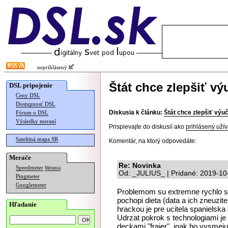
neprihlásený
Štát chce zlepšiť v
DSL pripojenie
Ceny DSL
Dostupnosť DSL
Diskusia k článku:
Štát chce zlepšiť vý
Fórum o DSL
Výsledky meraní
Prispievajte do diskusií ako
prihlásený užív
Satelitná mapa SR
Komentár, na ktorý odpovedáte:
Merače
Re: Novinka
Speedmeter
Merania
Od: _JULIUS_ | Pridané: 2019-10
Pingmeter
Googlemeter
Problemom su extremne rychlo sa 
pochopi dieta (data a ich zneuzitel
Hľadanie
hrackou je pre ucitela spanielska
Udrzat pokrok s technologiami je
deckami "frajer", inak ho vysmeju.