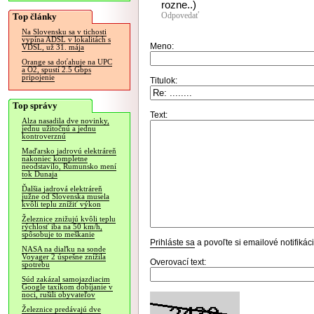
rozne..)
Odpovedať
Top články
Na Slovensku sa v tichosti
vypína ADSL v lokalitách s
Meno:
VDSL, už 31. mája
Orange sa doťahuje na UPC
a O2, spustí 2.5 Gbps
pripojenie
Titulok:
Top správy
Text:
Alza nasadila dve novinky,
jednu užitočnú a jednu
kontroverznú
Maďarsko jadrovú elektráreň
nakoniec kompletne
neodstavilo, Rumunsko mení
tok Dunaja
Ďalšia jadrová elektráreň
južne od Slovenska musela
kvôli teplu znížiť výkon
Železnice znižujú kvôli teplu
rýchlosť iba na 50 km/h,
spôsobuje to meškanie
Prihláste sa
a povoľte si emailové notifiká
NASA na diaľku na sonde
Voyager 2 úspešne znížila
Overovací text:
spotrebu
Súd zakázal samojazdiacim
Google taxíkom dobíjanie v
noci, rušili obyvateľov
Železnice predávajú dve