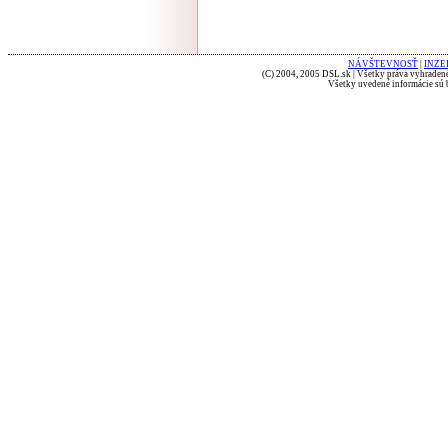
NÁVŠTEVNOSŤ
|
INZE
(C) 2004, 2005 DSL.sk | Všetky práva vyhradené
Všetky uvedené informácie sú b