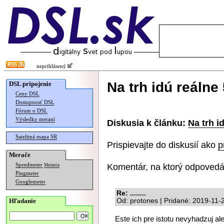
neprihlásený
Na trh idú reáln
DSL pripojenie
Ceny DSL
Dostupnosť DSL
Fórum o DSL
Výsledky meraní
Diskusia k článku:
Na trh i
Satelitná mapa SR
Prispievajte do diskusií ako
p
Merače
Komentár, na ktorý odpovedá
Speedmeter
Merania
Pingmeter
Googlemeter
Re: ........
Hľadanie
Od: protones | Pridané: 2019-11-
Este ich pre istotu nevyhadzuj a