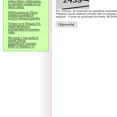
tretiny lístkov elektronicky,
po donútení cestujúcich na
takýto nákup
Pre overenie, že komentár sa nepridáva automatizov
NASA pripravuje ISS na
Písmená musíte zadávať rovnako ako na obrázku veľk
inštaláciu posledných
obrázok". V texte sa používajú iba znaky "BC
nových solárnych panelov
Vydaný nový FFmpeg 9.0,
zlepšil akceleráciu
profesionálnych formátov
videa
Microsoft v čase drahých
pamätí sľubuje
optimalizovať spotrebu
RAM vo Windows 11