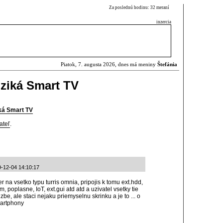
Za poslednú hodinu: 32 meraní
inzercia
Piatok, 7. augusta 2026, dnes má meniny
Štefánia
iziká Smart TV
iká Smart TV
ateľ
.
-12-04 14:10:17
na vsetko typu turris omnia, pripojis k tomu ext.hdd,
m, poplasne, IoT, ext.gui atd atd a uzivatel vsetky tie
e, ale staci nejaku priemyselnu skrinku a je to ... o
martphony