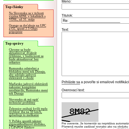
Meno:
Top články
Na Slovensku sa v tichosti
Titulok:
vypína ADSL v lokalitách s
VDSL, už 31. mája
Orange sa doťahuje na UPC
a O2, spustí 2.5 Gbps
Text:
pripojenie
Top správy
Chrome sa bude
aktualizovať dvakrát
týždenne, v budúcnosti sa
bude aktualizovať bez
reštartov
Rumunsko odstrelmi a
blokádou mení tok Dunaja,
aby udržalo jadrovú
elektráreň v chode
Prihláste sa
a povoľte si emailové notifiká
Maďarsko jadrovú elektráreň
nakoniec kompletne
Overovací text:
neodstavilo, Rumunsko mení
tok Dunaja
Slovensko.sk má opäť
technické problémy
Železnice znižujú kvôli teplu
rýchlosť iba na 50 km/h,
spôsobuje to meškanie
V Poľsku spustili takmer
Pre overenie, že komentár sa nepridáva automatizov
gigawatthodinové úložisko,
Písmená musíte zadávať rovnako ako na obrázku veľk
z LiFePO4 článkov