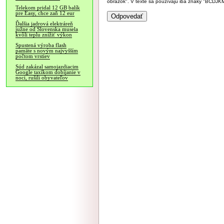
obrázok". V texte sa používajú iba znaky "BC
Telekom pridal 12 GB balík
pre Easy, chce zaň 12 eur
Ďalšia jadrová elektráreň
južne od Slovenska musela
kvôli teplu znížiť výkon
Spustená výroba flash
pamäte s novým najvyšším
počtom vrstiev
Súd zakázal samojazdiacim
Google taxíkom dobíjanie v
noci, rušili obyvateľov