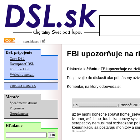
neprihlásený
FBI upozorňuje na r
DSL pripojenie
Ceny DSL
Dostupnosť DSL
Diskusia k článku:
FBI upozorňuje na riz
Fórum o DSL
Výsledky meraní
Prispievajte do diskusií ako
prihlásený užív
Satelitná mapa SR
Komentár, na ktorý odpovedáte:
Merače
_________________________
Speedmeter
Merania
Od: ____________________ | Pridané: 2019
Pingmeter
Googlemeter
uz by mohli konecne spravit home_server 
tv tuner, wifi, blue_tooth, kamerovy syste
serepeticky nemusi mat rozhadzane po izb
Hľadanie
komunikaciu sa postaraju monitory a s
Odpovedať