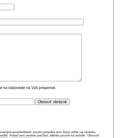
cie na odpovede na Váš príspevok.
anými prostriedkami, prosím prepíšte text, ktorý vidíte na obrázku.
é. Pokiaľ text neviete prečítať, kliknite prosím na tlačidlo "Obnoviť