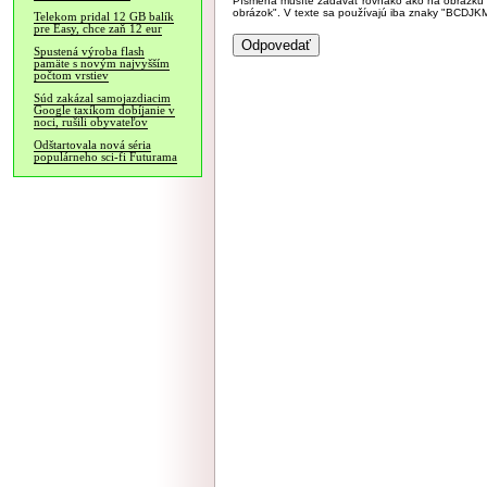
Písmená musíte zadávať rovnako ako na obrázku veľk
obrázok". V texte sa používajú iba znaky "BC
Telekom pridal 12 GB balík
pre Easy, chce zaň 12 eur
Spustená výroba flash
pamäte s novým najvyšším
počtom vrstiev
Súd zakázal samojazdiacim
Google taxíkom dobíjanie v
noci, rušili obyvateľov
Odštartovala nová séria
populárneho sci-fi Futurama