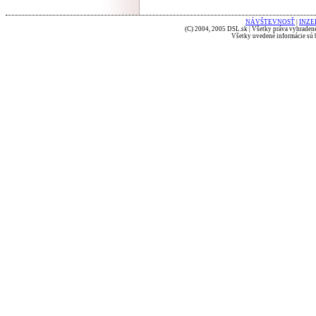
NÁVŠTEVNOSŤ
|
INZE
(C) 2004, 2005 DSL.sk | Všetky práva vyhradené
Všetky uvedené informácie sú b