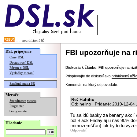
neprihlásený
FBI upozorňuje na r
DSL pripojenie
Ceny DSL
Dostupnosť DSL
Diskusia k článku:
FBI upozorňuje na riz
Fórum o DSL
Výsledky meraní
Prispievajte do diskusií ako
prihlásený užív
Satelitná mapa SR
Komentár, na ktorý odpovedáte:
Merače
Re: Hahiho
Speedmeter
Merania
Od: hellno | Pridané: 2019-12-04
Pingmeter
Googlemeter
Tu sa idú babky za banány akcií v
bol Black Friday aj u nás 90% dol
Hľadanie
mimozemšťan) tak by to tu vyzera
Odpovedať