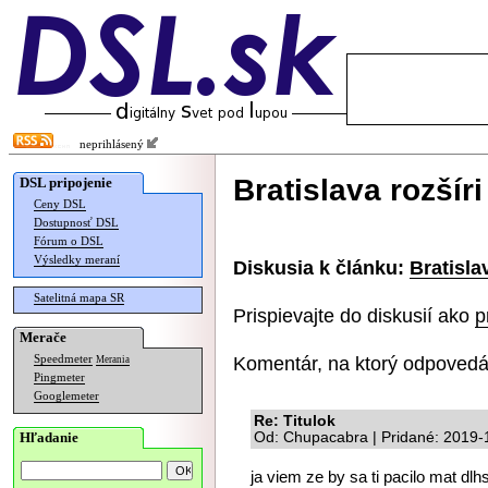
neprihlásený
Bratislava rozšír
DSL pripojenie
Ceny DSL
Dostupnosť DSL
Fórum o DSL
Výsledky meraní
Diskusia k článku:
Bratisla
Satelitná mapa SR
Prispievajte do diskusií ako
p
Merače
Komentár, na ktorý odpovedá
Speedmeter
Merania
Pingmeter
Googlemeter
Re: Titulok
Hľadanie
Od: Chupacabra | Pridané: 2019-
ja viem ze by sa ti pacilo mat dl