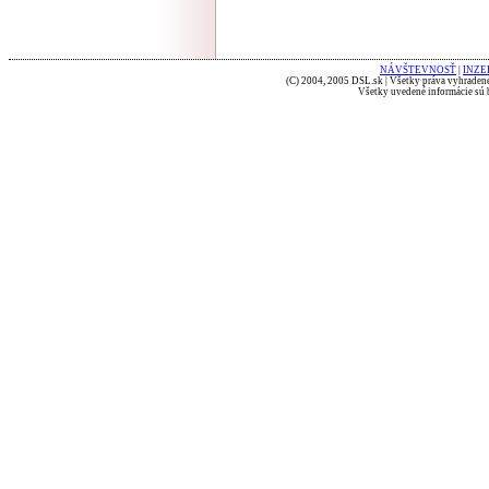
NÁVŠTEVNOSŤ
|
INZE
(C) 2004, 2005 DSL.sk | Všetky práva vyhradené
Všetky uvedené informácie sú b