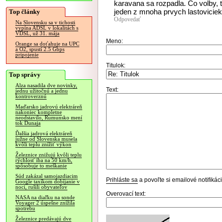
karavana sa rozpadla. Co volby, to
jeden z mnoha prvych lastoviciek
Top články
Odpovedať
Na Slovensku sa v tichosti
vypína ADSL v lokalitách s
VDSL, už 31. mája
Meno:
Orange sa doťahuje na UPC
a O2, spustí 2.5 Gbps
pripojenie
Titulok:
Top správy
Alza nasadila dve novinky,
Text:
jednu užitočnú a jednu
kontroverznú
Maďarsko jadrovú elektráreň
nakoniec kompletne
neodstavilo, Rumunsko mení
tok Dunaja
Ďalšia jadrová elektráreň
južne od Slovenska musela
kvôli teplu znížiť výkon
Železnice znižujú kvôli teplu
rýchlosť iba na 50 km/h,
spôsobuje to meškanie
Súd zakázal samojazdiacim
Prihláste sa
a povoľte si emailové notifiká
Google taxíkom dobíjanie v
noci, rušili obyvateľov
Overovací text:
NASA na diaľku na sonde
Voyager 2 úspešne znížila
spotrebu
Železnice predávajú dve