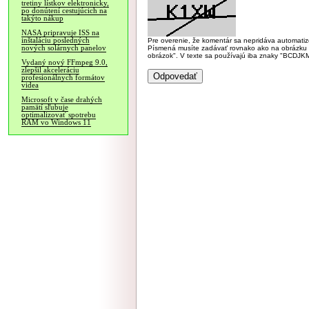
tretiny lístkov elektronicky,
po donútení cestujúcich na
takýto nákup
NASA pripravuje ISS na
inštaláciu posledných
Pre overenie, že komentár sa nepridáva automatizov
nových solárnych panelov
Písmená musíte zadávať rovnako ako na obrázku veľk
obrázok". V texte sa používajú iba znaky "BC
Vydaný nový FFmpeg 9.0,
zlepšil akceleráciu
profesionálnych formátov
videa
Microsoft v čase drahých
pamätí sľubuje
optimalizovať spotrebu
RAM vo Windows 11