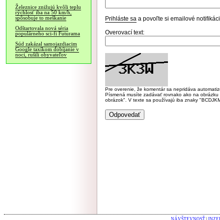
Železnice znižujú kvôli teplu
rýchlosť iba na 50 km/h,
spôsobuje to meškanie
Prihláste sa
a povoľte si emailové notifiká
Odštartovala nová séria
Overovací text:
populárneho sci-fi Futurama
Súd zakázal samojazdiacim
Google taxíkom dobíjanie v
noci, rušili obyvateľov
Pre overenie, že komentár sa nepridáva automatizov
Písmená musíte zadávať rovnako ako na obrázku veľk
obrázok". V texte sa používajú iba znaky "BC
NÁVŠTEVNOSŤ
|
INZE