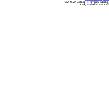
(C) 2004, 2005 DSL.sk | Všetky práva vyhradené
Všetky uvedené informácie sú b