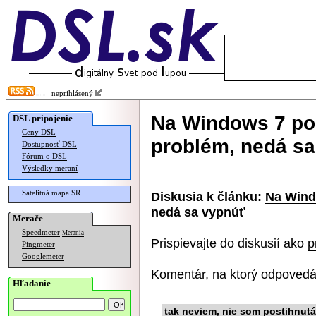
neprihlásený
Na Windows 7 po 
DSL pripojenie
Ceny DSL
problém, nedá s
Dostupnosť DSL
Fórum o DSL
Výsledky meraní
Satelitná mapa SR
Diskusia k článku:
Na Wind
nedá sa vypnúť
Merače
Speedmeter
Merania
Prispievajte do diskusií ako
p
Pingmeter
Googlemeter
Komentár, na ktorý odpovedá
Hľadanie
tak neviem, nie som postihnutá