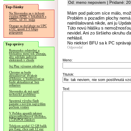
Od: meno nepoviem | Pridané: 20
Top články
Mám pod palcom síce málo, možno
Na Slovensku sa v tichosti
vypína ADSL v lokalitách s
Problém s pozadím plochy nemá n
VDSL, už 31. mája
nainštalovaná nikde, ani ju Updat
Orange sa doťahuje na UPC
Túto novú hlášku s nemožnosťou 
a O2, spustí 2.5 Gbps
nevidel. Ani zo širšieho okruhu 
pripojenie
nehlásil.
No niektorí BFU sa k PC správaj
Top správy
Odpovedať
Rumunsko odstrelmi a
blokádou mení tok Dunaja,
aby udržalo jadrovú
Meno:
elektráreň v chode
Joj Play výrazne zdražuje
Chrome sa bude
Titulok:
aktualizovať dvakrát
týždenne, v budúcnosti sa
bude aktualizovať bez
reštartov
Text:
Slovensko.sk má opäť
technické problémy
Spustená výroba flash
pamäte s novým najvyšším
počtom vrstiev
V Poľsku spustili takmer
gigawatthodinové úložisko,
z LiFePO4 článkov
Telekom pridal 12 GB balík
pre Easy, chce zaň 12 eur