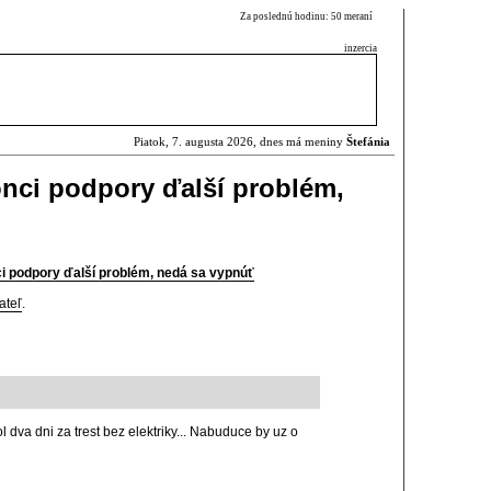
Za poslednú hodinu: 50 meraní
inzercia
Piatok, 7. augusta 2026, dnes má meniny
Štefánia
nci podpory ďalší problém,
i podpory ďalší problém, nedá sa vypnúť
ateľ
.
ol dva dni za trest bez elektriky... Nabuduce by uz o