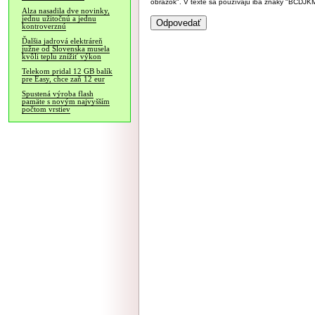
obrázok". V texte sa používajú iba znaky "BC
Alza nasadila dve novinky,
jednu užitočnú a jednu
kontroverznú
Ďalšia jadrová elektráreň
južne od Slovenska musela
kvôli teplu znížiť výkon
Telekom pridal 12 GB balík
pre Easy, chce zaň 12 eur
Spustená výroba flash
pamäte s novým najvyšším
počtom vrstiev