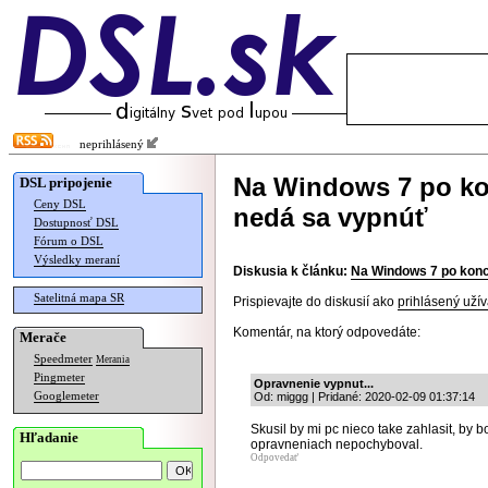
neprihlásený
Na Windows 7 po ko
DSL pripojenie
Ceny DSL
nedá sa vypnúť
Dostupnosť DSL
Fórum o DSL
Výsledky meraní
Diskusia k článku:
Na Windows 7 po konc
Satelitná mapa SR
Prispievajte do diskusií ako
prihlásený užív
Komentár, na ktorý odpovedáte:
Merače
Speedmeter
Merania
Pingmeter
Opravnenie vypnut...
Googlemeter
Od: miggg | Pridané: 2020-02-09 01:37:14
Skusil by mi pc nieco take zahlasit, by b
Hľadanie
opravneniach nepochyboval.
Odpovedať