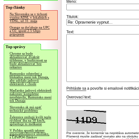
Meno:
Top články
Na Slovensku sa v tichosti
Titulok:
vypína ADSL v lokalitách s
VDSL, už 31. mája
Orange sa doťahuje na UPC
a O2, spustí 2.5 Gbps
Text:
pripojenie
Top správy
Chrome sa bude
aktualizovať dvakrát
týždenne, v budúcnosti sa
bude aktualizovať bez
reštartov
Rumunsko odstrelmi a
blokádou mení tok Dunaja,
aby udržalo jadrovú
elektráreň v chode
Prihláste sa
a povoľte si emailové notifiká
Maďarsko jadrovú elektráreň
nakoniec kompletne
Overovací text:
neodstavilo, Rumunsko mení
tok Dunaja
Slovensko.sk má opäť
technické problémy
Železnice znižujú kvôli teplu
rýchlosť iba na 50 km/h,
spôsobuje to meškanie
V Poľsku spustili takmer
Pre overenie, že komentár sa nepridáva automatizov
gigawatthodinové úložisko,
Písmená musíte zadávať rovnako ako na obrázku veľk
z LiFePO4 článkov