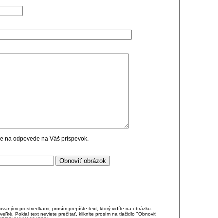
cie na odpovede na Váš príspevok.
anými prostriedkami, prosím prepíšte text, ktorý vidíte na obrázku.
é. Pokiaľ text neviete prečítať, kliknite prosím na tlačidlo "Obnoviť