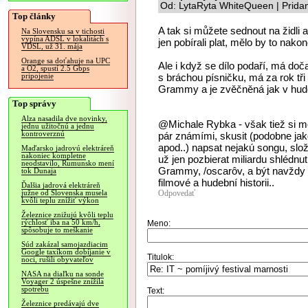
Od: LytaRyta WhiteQueen | Prida
Top články
A tak si můžete sednout na židli 
Na Slovensku sa v tichosti
vypína ADSL v lokalitách s
jen pobírali plat, mělo by to nakon
VDSL, už 31. mája
Orange sa doťahuje na UPC
Ale i když se dílo podaří, má doča
a O2, spustí 2.5 Gbps
s bráchou písničku, má za rok tři 
pripojenie
Grammy a je zvěčněná jak v hudeb
Top správy
Alza nasadila dve novinky,
@Michale Rybka - však tiež si mo
jednu užitočnú a jednu
kontroverznú
pár známími, skusit (podobne jako
apod..) napsat nejakú songu, složi
Maďarsko jadrovú elektráreň
nakoniec kompletne
už jen pozbierat miliardu shlédnutí
neodstavilo, Rumunsko mení
Grammy, /oscarôv, a být navždy 
tok Dunaja
filmové a hudební historii..
Ďalšia jadrová elektráreň
Odpovedať
južne od Slovenska musela
kvôli teplu znížiť výkon
Železnice znižujú kvôli teplu
rýchlosť iba na 50 km/h,
Meno:
spôsobuje to meškanie
Súd zakázal samojazdiacim
Google taxíkom dobíjanie v
Titulok:
noci, rušili obyvateľov
NASA na diaľku na sonde
Voyager 2 úspešne znížila
spotrebu
Text:
Železnice predávajú dve