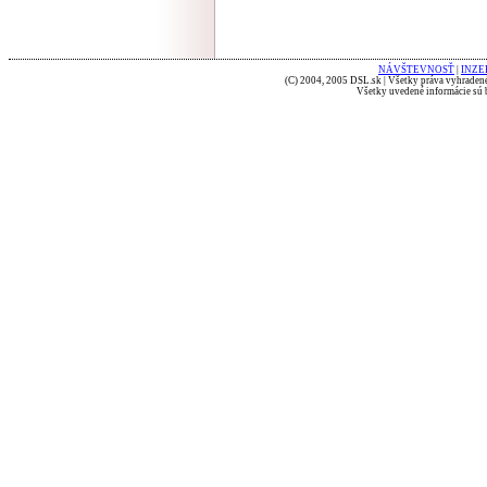
NÁVŠTEVNOSŤ
|
INZE
(C) 2004, 2005 DSL.sk | Všetky práva vyhradené
Všetky uvedené informácie sú b