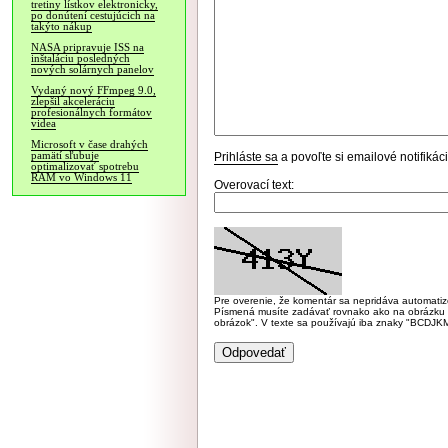
tretiny lístkov elektronicky,
po donútení cestujúcich na
takýto nákup
NASA pripravuje ISS na
inštaláciu posledných
nových solárnych panelov
Vydaný nový FFmpeg 9.0,
zlepšil akceleráciu
profesionálnych formátov
videa
Microsoft v čase drahých
pamätí sľubuje
Prihláste sa
a povoľte si emailové notifiká
optimalizovať spotrebu
RAM vo Windows 11
Overovací text:
Pre overenie, že komentár sa nepridáva automatizov
Písmená musíte zadávať rovnako ako na obrázku veľk
obrázok". V texte sa používajú iba znaky "BC