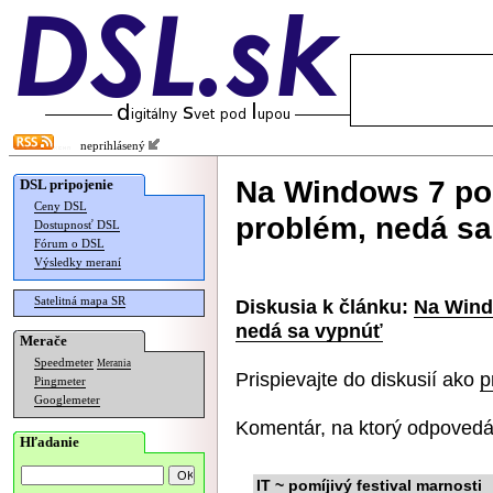
neprihlásený
Na Windows 7 po 
DSL pripojenie
Ceny DSL
problém, nedá s
Dostupnosť DSL
Fórum o DSL
Výsledky meraní
Satelitná mapa SR
Diskusia k článku:
Na Wind
nedá sa vypnúť
Merače
Speedmeter
Merania
Prispievajte do diskusií ako
p
Pingmeter
Googlemeter
Komentár, na ktorý odpovedá
Hľadanie
IT ~ pomíjivý festival marnosti