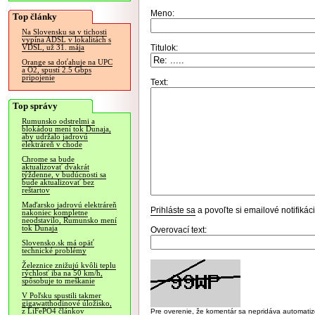
Meno:
Top články
Na Slovensku sa v tichosti
vypína ADSL v lokalitách s
Titulok:
VDSL, už 31. mája
Orange sa doťahuje na UPC
a O2, spustí 2.5 Gbps
pripojenie
Text:
Top správy
Rumunsko odstrelmi a
blokádou mení tok Dunaja,
aby udržalo jadrovú
elektráreň v chode
Chrome sa bude
aktualizovať dvakrát
týždenne, v budúcnosti sa
bude aktualizovať bez
reštartov
Maďarsko jadrovú elektráreň
Prihláste sa
a povoľte si emailové notifiká
nakoniec kompletne
neodstavilo, Rumunsko mení
tok Dunaja
Overovací text:
Slovensko.sk má opäť
technické problémy
Železnice znižujú kvôli teplu
rýchlosť iba na 50 km/h,
spôsobuje to meškanie
V Poľsku spustili takmer
gigawatthodinové úložisko,
z LiFePO4 článkov
Pre overenie, že komentár sa nepridáva automatizov