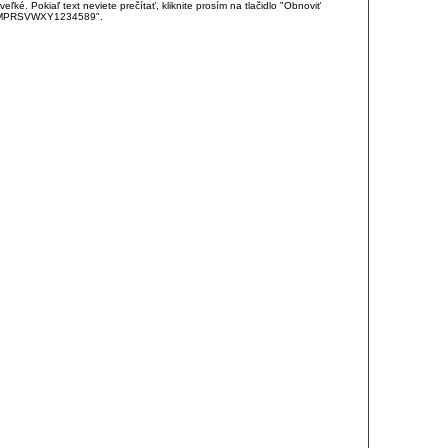
é. Pokiaľ text neviete prečítať, kliknite prosím na tlačidlo "Obnoviť
DJKMPRSVWXY1234589".