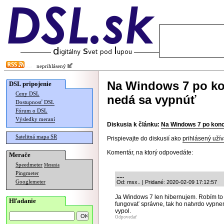
neprihlásený
Na Windows 7 po ko
DSL pripojenie
Ceny DSL
nedá sa vypnúť
Dostupnosť DSL
Fórum o DSL
Výsledky meraní
Diskusia k článku:
Na Windows 7 po konc
Satelitná mapa SR
Prispievajte do diskusií ako
prihlásený užív
Komentár, na ktorý odpovedáte:
Merače
Speedmeter
Merania
Pingmeter
.....
Googlemeter
Od: msx.. | Pridané: 2020-02-09 17:12:57
Ja Windows 7 len hibernujem. Robím to
Hľadanie
fungovať správne, tak ho natvrdo vyp
vypol.
Odpovedať