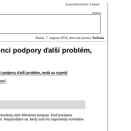
Za poslednú hodinu: 8 meraní
inzercia
Piatok, 7. augusta 2026, dnes má meniny
Štefánia
nci podpory ďalší problém,
i podpory ďalší problém, nedá sa vypnúť
ateľ
.
 dovtedy, kým Windows funguje. Keď prestane
nem. Nepamätám sa, kedy som ho naposledy normálne