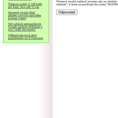
Písmená musíte zadávať rovnako ako na obrázku veľk
Telekom pridal 12 GB balík
obrázok". V texte sa používajú iba znaky "BC
pre Easy, chce zaň 12 eur
Spustená výroba flash
pamäte s novým najvyšším
počtom vrstiev
Súd zakázal samojazdiacim
Google taxíkom dobíjanie v
noci, rušili obyvateľov
Odštartovala nová séria
populárneho sci-fi Futurama