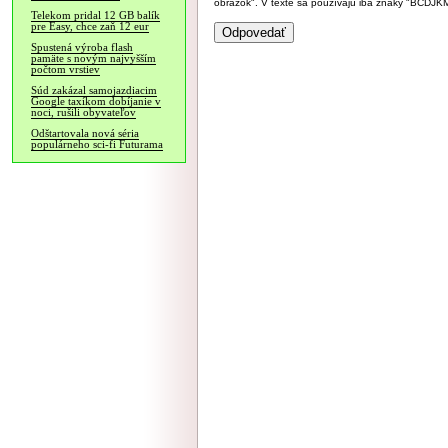
obrázok". V texte sa používajú iba znaky "BC
Telekom pridal 12 GB balík
pre Easy, chce zaň 12 eur
Spustená výroba flash
pamäte s novým najvyšším
počtom vrstiev
Súd zakázal samojazdiacim
Google taxíkom dobíjanie v
noci, rušili obyvateľov
Odštartovala nová séria
populárneho sci-fi Futurama