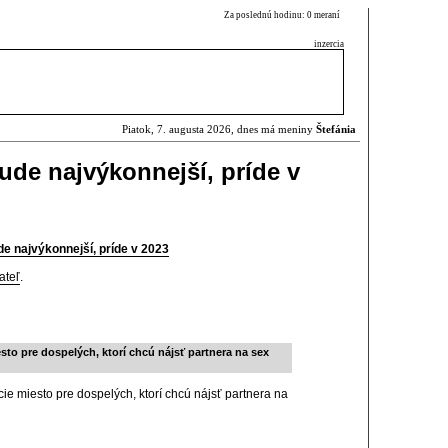
Za poslednú hodinu: 0 meraní
inzercia
Piatok, 7. augusta 2026, dnes má meniny
Štefánia
ude najvýkonnejší, príde v
e najvýkonnejší, príde v 2023
ateľ
.
o pre dospelých, ktorí chcú nájsť partnera na sex
miesto pre dospelých, ktorí chcú nájsť partnera na