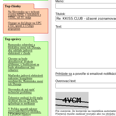
Meno:
Top články
Na Slovensku sa v tichosti
Titulok:
vypína ADSL v lokalitách s
VDSL, už 31. mája
Orange sa doťahuje na UPC
a O2, spustí 2.5 Gbps
Text:
pripojenie
Top správy
Rumunsko odstrelmi a
blokádou mení tok Dunaja,
aby udržalo jadrovú
elektráreň v chode
Chrome sa bude
aktualizovať dvakrát
týždenne, v budúcnosti sa
bude aktualizovať bez
reštartov
Prihláste sa
a povoľte si emailové notifiká
Maďarsko jadrovú elektráreň
nakoniec kompletne
Overovací text:
neodstavilo, Rumunsko mení
tok Dunaja
Slovensko.sk má opäť
technické problémy
Železnice znižujú kvôli teplu
rýchlosť iba na 50 km/h,
spôsobuje to meškanie
V Poľsku spustili takmer
Pre overenie, že komentár sa nepridáva automatizov
gigawatthodinové úložisko,
Písmená musíte zadávať rovnako ako na obrázku veľk
z LiFePO4 článkov