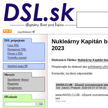
neprihlásený
Nukleárny Kapitán b
DSL pripojenie
Ceny DSL
2023
Dostupnosť DSL
Fórum o DSL
Výsledky meraní
Diskusia k článku:
Nukleárny Kapitán bud
Satelitná mapa SR
Prispievajte do diskusií ako
prihlásený užív
Komentár, na ktorý odpovedáte:
Merače
Speedmeter
Merania
Pingmeter
KKISS.CLUB - úžasné zoznamovacie miest
Googlemeter
Od: Jolene | Pridané: 2020-03-07 07:54:18
www.KKISS.CLUB - úžasné zoznamovacie 
Hľadanie
sex
Odpovedať