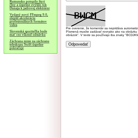
Rumunsko potopilo štyri
člny a úspešne zvýšilo tok
Dunaja k jadrovej elektrárni
Vydaný nový FFmpeg 9.0,
zlepšil akceleráciu
profesionálnych formátov
videa
Pre overenie, že komentár sa nepridáva automatizov
Slovenská sporiteľňa bude
Písmená musíte zadávať rovnako ako na obrázku veľk
mať cez víkend odstávku
obrázok". V texte sa používajú iba znaky "BC
Záchrana misie na záchranu
teleskopu Swift úspešne
pokračuje