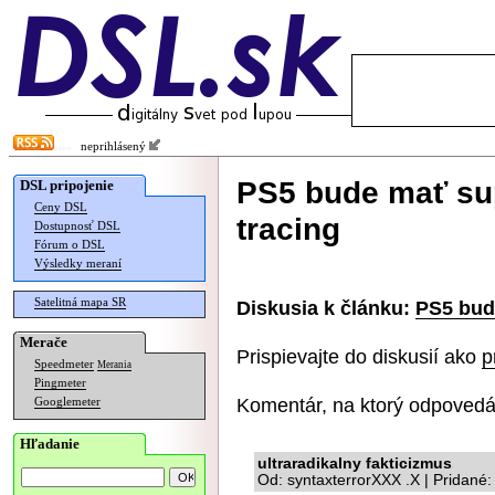
neprihlásený
PS5 bude mať su
DSL pripojenie
Ceny DSL
tracing
Dostupnosť DSL
Fórum o DSL
Výsledky meraní
Satelitná mapa SR
Diskusia k článku:
PS5 bud
Merače
Prispievajte do diskusií ako
p
Speedmeter
Merania
Pingmeter
Komentár, na ktorý odpovedá
Googlemeter
Hľadanie
ultraradikalny fakticizmus
Od: syntaxterrorXXX .X | Pridané