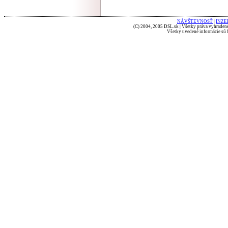
NÁVŠTEVNOSŤ
|
INZE
(C) 2004, 2005 DSL.sk | Všetky práva vyhradené
Všetky uvedené informácie sú b