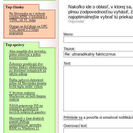
Nakoľko ide o oblasť, v ktorej s
Top články
plnou zodpovednosťou vyhásiť, že
Na Slovensku sa v tichosti
najoptimálnejšie vybrať tú prieka
vypína ADSL v lokalitách s
VDSL, už 31. mája
Odpovedať
Orange sa doťahuje na UPC
a O2, spustí 2.5 Gbps
pripojenie
Meno:
Top správy
Titulok:
Alza nasadila dve novinky,
jednu užitočnú a jednu
kontroverznú
Text:
Železnice predávajú dve
tretiny lístkov elektronicky,
po donútení cestujúcich na
takýto nákup
Ďalšia jadrová elektráreň
južne od Slovenska musela
kvôli teplu znížiť výkon
V štvrtom reaktore
Mochoviec už beží štiepna
reakcia
NASA pripravuje ISS na
inštaláciu posledných
nových solárnych panelov
Prihláste sa
a povoľte si emailové notifiká
Microsoft v čase drahých
pamätí sľubuje
optimalizovať spotrebu
Overovací text:
RAM vo Windows 11