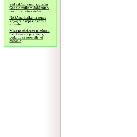
Súd zakázal samojazdiacim
Google taxíkom dobíjanie v
noci, rušili obyvateľov
NASA na diaľku na sonde
Voyager 2 úspešne znížila
spotrebu
Misia na záchranu teleskopu
Swift ešte nie je stratená,
podarilo sa spomaliť jej
otáčanie