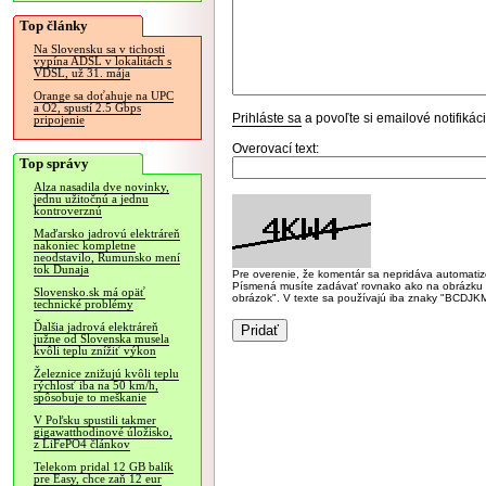
Top články
Na Slovensku sa v tichosti
vypína ADSL v lokalitách s
VDSL, už 31. mája
Orange sa doťahuje na UPC
a O2, spustí 2.5 Gbps
Prihláste sa
a povoľte si emailové notifiká
pripojenie
Overovací text:
Top správy
Alza nasadila dve novinky,
jednu užitočnú a jednu
kontroverznú
Maďarsko jadrovú elektráreň
nakoniec kompletne
neodstavilo, Rumunsko mení
tok Dunaja
Pre overenie, že komentár sa nepridáva automatizov
Písmená musíte zadávať rovnako ako na obrázku veľk
Slovensko.sk má opäť
obrázok". V texte sa používajú iba znaky "BC
technické problémy
Ďalšia jadrová elektráreň
južne od Slovenska musela
kvôli teplu znížiť výkon
Železnice znižujú kvôli teplu
rýchlosť iba na 50 km/h,
spôsobuje to meškanie
V Poľsku spustili takmer
gigawatthodinové úložisko,
z LiFePO4 článkov
Telekom pridal 12 GB balík
pre Easy, chce zaň 12 eur