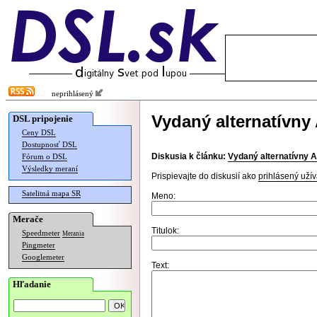
neprihlásený
Vydaný alternatívny
DSL pripojenie
Ceny DSL
Dostupnosť DSL
Diskusia k článku:
Vydaný alternatívny 
Fórum o DSL
Výsledky meraní
Prispievajte do diskusií ako
prihlásený užív
Satelitná mapa SR
Meno:
Merače
Titulok:
Speedmeter
Merania
Pingmeter
Googlemeter
Text:
Hľadanie