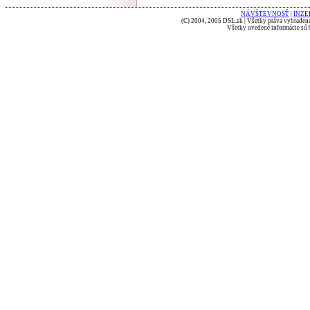
NÁVŠTEVNOSŤ
|
INZE
(C) 2004, 2005 DSL.sk | Všetky práva vyhradené
Všetky uvedené informácie sú b