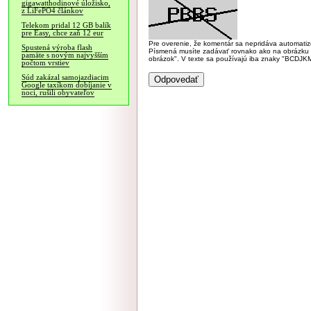
gigawatthodinové úložisko,
z LiFePO4 článkov
Telekom pridal 12 GB balík
pre Easy, chce zaň 12 eur
Pre overenie, že komentár sa nepridáva automatizov
Spustená výroba flash
Písmená musíte zadávať rovnako ako na obrázku veľk
pamäte s novým najvyšším
obrázok". V texte sa používajú iba znaky "BC
počtom vrstiev
Súd zakázal samojazdiacim
Google taxíkom dobíjanie v
noci, rušili obyvateľov