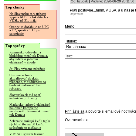
Od: bzucak | Pridané: 2020-06-29 20:11:30
Top články
Plati postovne...hmm, v USA, a u nas je 
Na Slovensku sa v tichosti
Odpovedať
vypína ADSL v lokalitách s
VDSL, už 31. mája
Meno:
Orange sa doťahuje na UPC
a O2, spustí 2.5 Gbps
pripojenie
Titulok:
Top správy
Rumunsko odstrelmi a
blokádou mení tok Dunaja,
Text:
aby udržalo jadrovú
elektráreň v chode
Joj Play výrazne zdražuje
Chrome sa bude
aktualizovať dvakrát
týždenne, v budúcnosti sa
bude aktualizovať bez
reštartov
Slovensko.sk má opäť
technické problémy
Maďarsko jadrovú elektráreň
nakoniec kompletne
Prihláste sa
a povoľte si emailové notifiká
neodstavilo, Rumunsko mení
tok Dunaja
Overovací text:
Železnice znižujú kvôli teplu
rýchlosť iba na 50 km/h,
spôsobuje to meškanie
V Poľsku spustili takmer