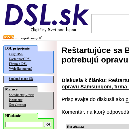
neprihlásený
Reštartujúce sa 
DSL pripojenie
Ceny DSL
potrebujú oprav
Dostupnosť DSL
Fórum o DSL
Výsledky meraní
Satelitná mapa SR
Diskusia k článku:
Reštartu
opravu Samsungom, firma 
Merače
Speedmeter
Merania
Prispievajte do diskusií ako
p
Pingmeter
Googlemeter
Komentár, na ktorý odpovedá
Hľadanie
Re: ahaaaa