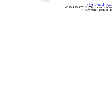
NÁVŠTEVNOSŤ
|
INZE
(C) 2004, 2005 DSL.sk | Všetky práva vyhradené
Všetky uvedené informácie sú b