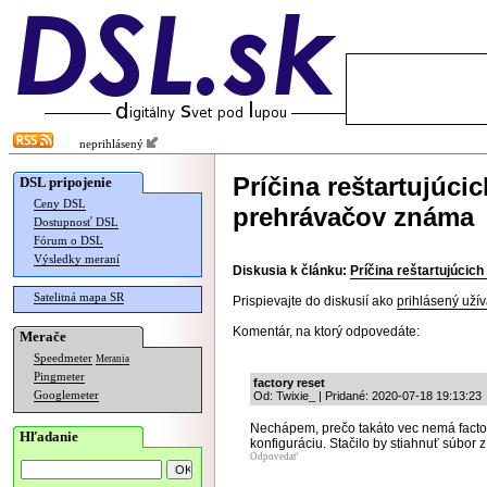
neprihlásený
Príčina reštartujúc
DSL pripojenie
Ceny DSL
prehrávačov známa
Dostupnosť DSL
Fórum o DSL
Výsledky meraní
Diskusia k článku:
Príčina reštartujúci
Satelitná mapa SR
Prispievajte do diskusií ako
prihlásený užív
Komentár, na ktorý odpovedáte:
Merače
Speedmeter
Merania
Pingmeter
factory reset
Googlemeter
Od: Twixie_ | Pridané: 2020-07-18 19:13:23
Nechápem, prečo takáto vec nemá factory 
Hľadanie
konfiguráciu. Stačilo by stiahnuť súbor z
Odpovedať