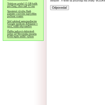
obrázok". V texte sa používajú iba znaky "BC
Telekom pridal 12 GB balík
pre Easy, chce zaň 12 eur
Spustená výroba flash
pamäte s novým najvyšším
počtom vrstiev
Súd zakázal samojazdiacim
Google taxíkom dobíjanie v
noci, rušili obyvateľov
Ďalšia jadrová elektráreň
južne od Slovenska musela
kvôli teplu znížiť výkon