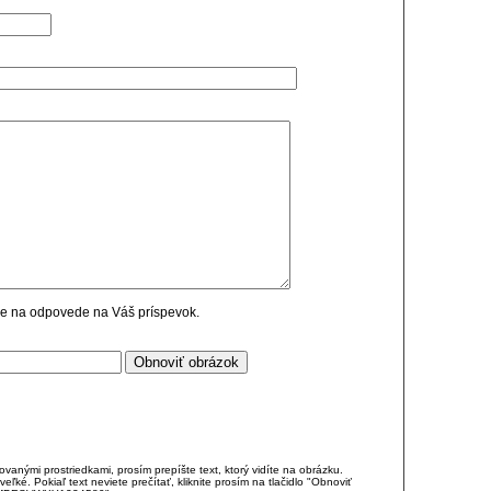
cie na odpovede na Váš príspevok.
anými prostriedkami, prosím prepíšte text, ktorý vidíte na obrázku.
é. Pokiaľ text neviete prečítať, kliknite prosím na tlačidlo "Obnoviť