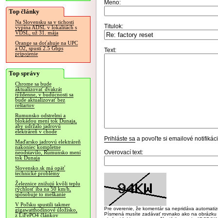
Meno:
Top články
Na Slovensku sa v tichosti
Titulok:
vypína ADSL v lokalitách s
VDSL, už 31. mája
Orange sa doťahuje na UPC
a O2, spustí 2.5 Gbps
Text:
pripojenie
Top správy
Chrome sa bude
aktualizovať dvakrát
týždenne, v budúcnosti sa
bude aktualizovať bez
reštartov
Rumunsko odstrelmi a
blokádou mení tok Dunaja,
aby udržalo jadrovú
elektráreň v chode
Prihláste sa
a povoľte si emailové notifiká
Maďarsko jadrovú elektráreň
nakoniec kompletne
Overovací text:
neodstavilo, Rumunsko mení
tok Dunaja
Slovensko.sk má opäť
technické problémy
Železnice znižujú kvôli teplu
rýchlosť iba na 50 km/h,
spôsobuje to meškanie
V Poľsku spustili takmer
Pre overenie, že komentár sa nepridáva automatizov
gigawatthodinové úložisko,
Písmená musíte zadávať rovnako ako na obrázku veľk
z LiFePO4 článkov