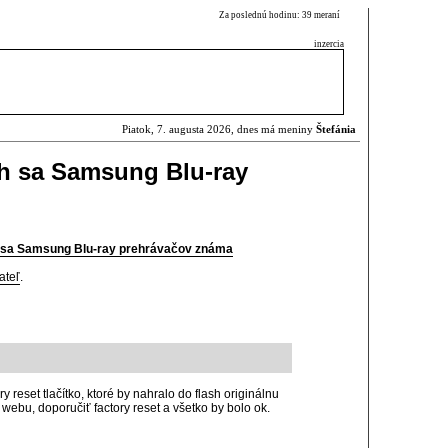
Za poslednú hodinu: 39 meraní
inzercia
Piatok, 7. augusta 2026, dnes má meniny
Štefánia
ich sa Samsung Blu-ray
ch sa Samsung Blu-ray prehrávačov známa
ateľ
.
reset tlačítko, ktoré by nahralo do flash originálnu
 webu, doporučiť factory reset a všetko by bolo ok.