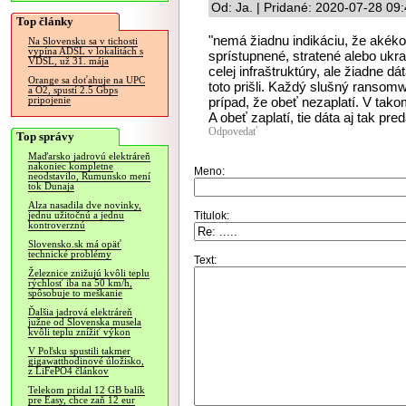
Od: Ja. | Pridané: 2020-07-28 09
Top články
"nemá žiadnu indikáciu, že akéko
Na Slovensku sa v tichosti
vypína ADSL v lokalitách s
sprístupnené, stratené alebo ukra
VDSL, už 31. mája
celej infraštruktúry, ale žiadne d
Orange sa doťahuje na UPC
toto prišli. Každý slušný ransom
a O2, spustí 2.5 Gbps
prípad, že obeť nezaplatí. V tako
pripojenie
A obeť zaplatí, tie dáta aj tak pr
Odpovedať
Top správy
Maďarsko jadrovú elektráreň
nakoniec kompletne
Meno:
neodstavilo, Rumunsko mení
tok Dunaja
Alza nasadila dve novinky,
Titulok:
jednu užitočnú a jednu
kontroverznú
Slovensko.sk má opäť
technické problémy
Text:
Železnice znižujú kvôli teplu
rýchlosť iba na 50 km/h,
spôsobuje to meškanie
Ďalšia jadrová elektráreň
južne od Slovenska musela
kvôli teplu znížiť výkon
V Poľsku spustili takmer
gigawatthodinové úložisko,
z LiFePO4 článkov
Telekom pridal 12 GB balík
pre Easy, chce zaň 12 eur