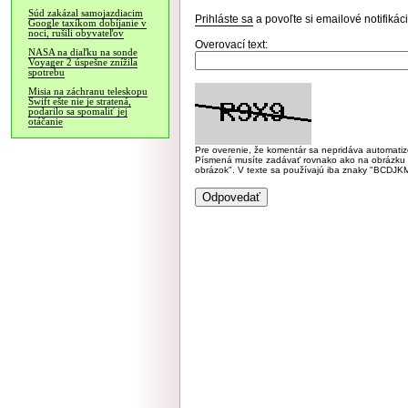
Súd zakázal samojazdiacim
Prihláste sa
a povoľte si emailové notifiká
Google taxíkom dobíjanie v
noci, rušili obyvateľov
Overovací text:
NASA na diaľku na sonde
Voyager 2 úspešne znížila
spotrebu
Misia na záchranu teleskopu
Swift ešte nie je stratená,
podarilo sa spomaliť jej
otáčanie
Pre overenie, že komentár sa nepridáva automatizov
Písmená musíte zadávať rovnako ako na obrázku veľk
obrázok". V texte sa používajú iba znaky "BC