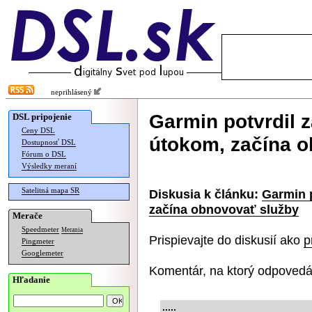
neprihlásený
Garmin potvrdil 
DSL pripojenie
Ceny DSL
útokom, začína 
Dostupnosť DSL
Fórum o DSL
Výsledky meraní
Satelitná mapa SR
Diskusia k článku:
Garmin 
začína obnovovať služby
Merače
Speedmeter
Merania
Prispievajte do diskusií ako
p
Pingmeter
Googlemeter
Komentár, na ktorý odpovedá
Hľadanie
.....