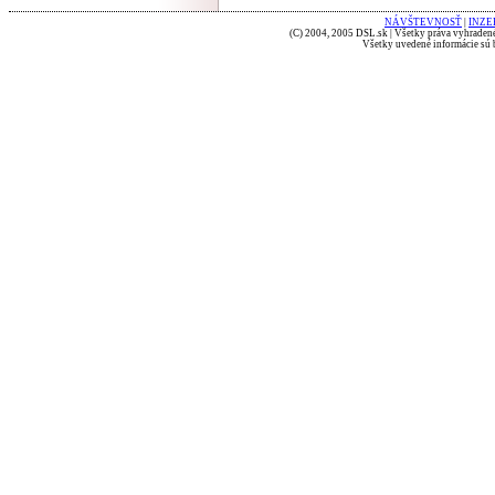
NÁVŠTEVNOSŤ
|
INZE
(C) 2004, 2005 DSL.sk | Všetky práva vyhradené
Všetky uvedené informácie sú b