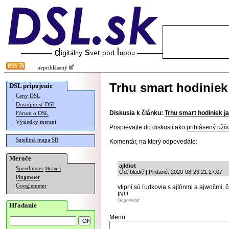
neprihlásený
Trhu smart hodiniek
DSL pripojenie
Ceny DSL
Dostupnosť DSL
Diskusia k článku:
Trhu smart hodiniek j
Fórum o DSL
Výsledky meraní
Prispievajte do diskusií ako
prihlásený užív
Satelitná mapa SR
Komentár, na ktorý odpovedáte:
Merače
ajIdiot
Speedmeter
Merania
Od: bludič | Pridané: 2020-08-23 21:27:07
Pingmeter
Googlemeter
vtipní sú ľudkovia s ajfónmi a ajwočmi,
IN!!!
Odpovedať
Hľadanie
Meno: