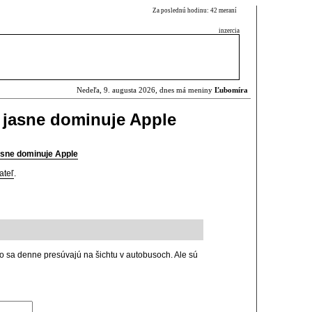
Za poslednú hodinu: 42 meraní
inzercia
Nedeľa, 9. augusta 2026, dnes má meniny
Ľubomíra
 jasne dominuje Apple
asne dominuje Apple
ateľ
.
 čo sa denne presúvajú na šichtu v autobusoch. Ale sú