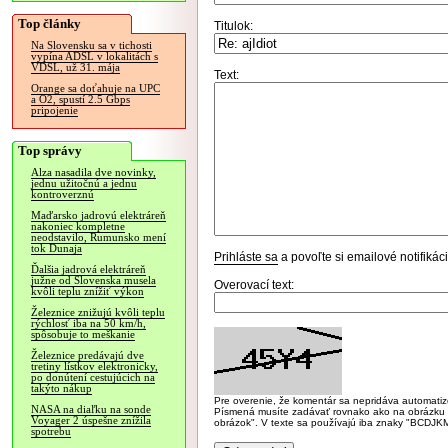
Top články
Titulok:
Na Slovensku sa v tichosti
vypína ADSL v lokalitách s
VDSL, už 31. mája
Text:
Orange sa doťahuje na UPC
a O2, spustí 2.5 Gbps
pripojenie
Top správy
Alza nasadila dve novinky,
jednu užitočnú a jednu
kontroverznú
Maďarsko jadrovú elektráreň
nakoniec kompletne
neodstavilo, Rumunsko mení
tok Dunaja
Prihláste sa
a povoľte si emailové notifiká
Ďalšia jadrová elektráreň
južne od Slovenska musela
Overovací text:
kvôli teplu znížiť výkon
Železnice znižujú kvôli teplu
rýchlosť iba na 50 km/h,
spôsobuje to meškanie
Železnice predávajú dve
tretiny lístkov elektronicky,
po donútení cestujúcich na
takýto nákup
Pre overenie, že komentár sa nepridáva automatizov
NASA na diaľku na sonde
Písmená musíte zadávať rovnako ako na obrázku veľk
Voyager 2 úspešne znížila
obrázok". V texte sa používajú iba znaky "BC
spotrebu