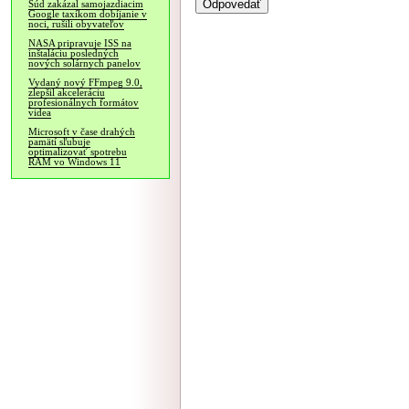
Súd zakázal samojazdiacim
Google taxíkom dobíjanie v
noci, rušili obyvateľov
NASA pripravuje ISS na
inštaláciu posledných
nových solárnych panelov
Vydaný nový FFmpeg 9.0,
zlepšil akceleráciu
profesionálnych formátov
videa
Microsoft v čase drahých
pamätí sľubuje
optimalizovať spotrebu
RAM vo Windows 11