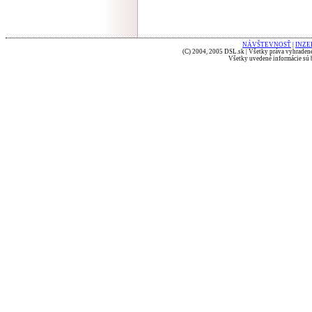
NÁVŠTEVNOSŤ
|
INZE
(C) 2004, 2005 DSL.sk | Všetky práva vyhradené
Všetky uvedené informácie sú b