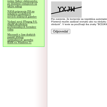
tretiny lístkov elektronicky,
po donútení cestujúcich na
takýto nákup
NASA pripravuje ISS na
inštaláciu posledných
nových solárnych panelov
Pre overenie, že komentár sa nepridáva automatizov
Vydaný nový FFmpeg 9.0,
Písmená musíte zadávať rovnako ako na obrázku veľk
zlepšil akceleráciu
obrázok". V texte sa používajú iba znaky "BC
profesionálnych formátov
videa
Microsoft v čase drahých
pamätí sľubuje
optimalizovať spotrebu
RAM vo Windows 11