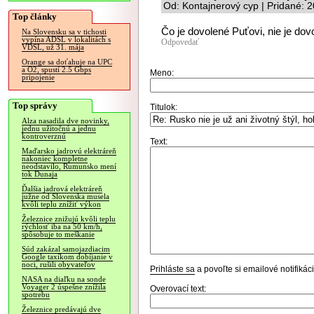
Od: Kontajnerový cyp | Pridané: 
Top články
Čo je dovolené Puťovi, nie je dov
Na Slovensku sa v tichosti
vypína ADSL v lokalitách s
Odpovedať
VDSL, už 31. mája
Orange sa doťahuje na UPC
a O2, spustí 2.5 Gbps
Meno:
pripojenie
Top správy
Titulok:
Alza nasadila dve novinky,
jednu užitočnú a jednu
kontroverznú
Text:
Maďarsko jadrovú elektráreň
nakoniec kompletne
neodstavilo, Rumunsko mení
tok Dunaja
Ďalšia jadrová elektráreň
južne od Slovenska musela
kvôli teplu znížiť výkon
Železnice znižujú kvôli teplu
rýchlosť iba na 50 km/h,
spôsobuje to meškanie
Súd zakázal samojazdiacim
Google taxíkom dobíjanie v
noci, rušili obyvateľov
Prihláste sa
a povoľte si emailové notifiká
NASA na diaľku na sonde
Voyager 2 úspešne znížila
Overovací text:
spotrebu
Železnice predávajú dve