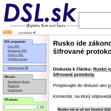
neprihlásený
Rusko ide zákono
DSL pripojenie
Ceny DSL
šifrované protok
Dostupnosť DSL
Fórum o DSL
Výsledky meraní
Satelitná mapa SR
Diskusia k článku:
Rusko i
šifrované protokoly
Merače
Speedmeter
Merania
Prispievajte do diskusií ako
p
Pingmeter
Googlemeter
Komentár, na ktorý odpovedá
Hľadanie
Rusko nie je už ani životný štýl