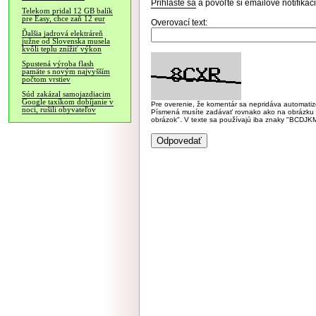
Prihláste sa
a povoľte si emailové notifiká
Telekom pridal 12 GB balík
pre Easy, chce zaň 12 eur
Overovací text:
Ďalšia jadrová elektráreň
južne od Slovenska musela
kvôli teplu znížiť výkon
Spustená výroba flash
pamäte s novým najvyšším
počtom vrstiev
Súd zakázal samojazdiacim
Google taxíkom dobíjanie v
Pre overenie, že komentár sa nepridáva automatizov
noci, rušili obyvateľov
Písmená musíte zadávať rovnako ako na obrázku veľk
obrázok". V texte sa používajú iba znaky "BC