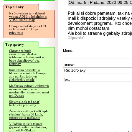
Od: mar5 | Pridané: 2020-09-25 
Top články
Pokial si dobre pamatam, tak na
Na Slovensku sa v tichosti
vypína ADSL v lokalitách s
mali k dispozicii zdrojaky vsetk
VDSL, už 31. mája
development programu. Kto chcel
Orange sa doťahuje na UPC
nim mohol dostat tam.
a O2, spustí 2.5 Gbps
Ale boli to strasne gigabajty zdroj
pripojenie
Odpovedať
Top správy
Meno:
Chrome sa bude
aktualizovať dvakrát
týždenne, v budúcnosti sa
bude aktualizovať bez
reštartov
Titulok:
Rumunsko odstrelmi a
blokádou mení tok Dunaja,
aby udržalo jadrovú
Text:
elektráreň v chode
Maďarsko jadrovú elektráreň
nakoniec kompletne
neodstavilo, Rumunsko mení
tok Dunaja
Slovensko.sk má opäť
technické problémy
Železnice znižujú kvôli teplu
rýchlosť iba na 50 km/h,
spôsobuje to meškanie
V Poľsku spustili takmer
gigawatthodinové úložisko,
z LiFePO4 článkov