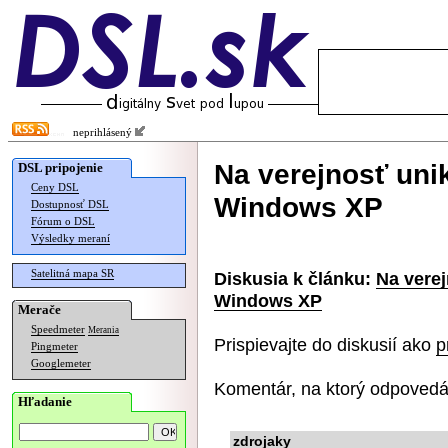
neprihlásený
Na verejnosť uni
DSL pripojenie
Ceny DSL
Windows XP
Dostupnosť DSL
Fórum o DSL
Výsledky meraní
Satelitná mapa SR
Diskusia k článku:
Na verej
Windows XP
Merače
Speedmeter
Merania
Prispievajte do diskusií ako
p
Pingmeter
Googlemeter
Komentár, na ktorý odpovedá
Hľadanie
zdrojaky