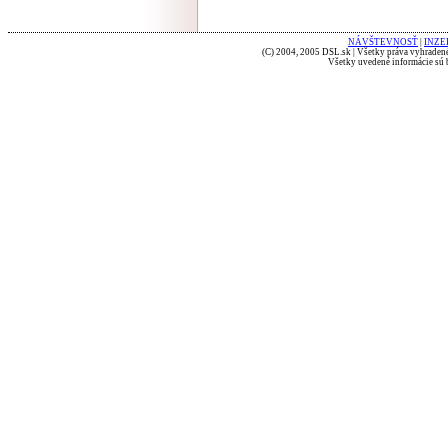
NÁVŠTEVNOSŤ
|
INZE
(C) 2004, 2005 DSL.sk | Všetky práva vyhradené
Všetky uvedené informácie sú b