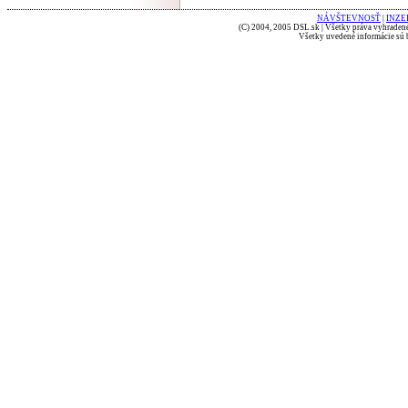
NÁVŠTEVNOSŤ
|
INZE
(C) 2004, 2005 DSL.sk | Všetky práva vyhradené
Všetky uvedené informácie sú b