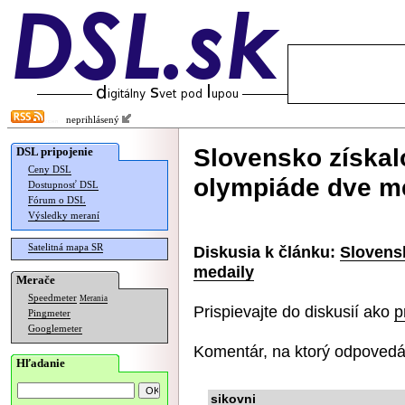
neprihlásený
Slovensko získal
DSL pripojenie
Ceny DSL
olympiáde dve m
Dostupnosť DSL
Fórum o DSL
Výsledky meraní
Satelitná mapa SR
Diskusia k článku:
Slovensk
medaily
Merače
Speedmeter
Merania
Prispievajte do diskusií ako
p
Pingmeter
Googlemeter
Komentár, na ktorý odpovedá
Hľadanie
sikovni