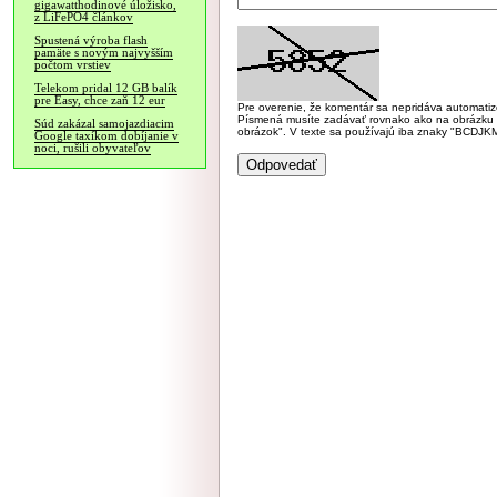
gigawatthodinové úložisko,
z LiFePO4 článkov
Spustená výroba flash
pamäte s novým najvyšším
počtom vrstiev
Telekom pridal 12 GB balík
pre Easy, chce zaň 12 eur
Pre overenie, že komentár sa nepridáva automatizov
Písmená musíte zadávať rovnako ako na obrázku veľk
Súd zakázal samojazdiacim
obrázok". V texte sa používajú iba znaky "BC
Google taxíkom dobíjanie v
noci, rušili obyvateľov