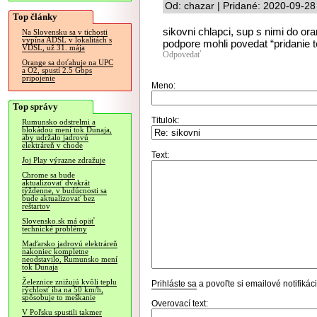
Od: chazar | Pridané: 2020-09-28
Top články
sikovni chlapci, sup s nimi do or
Na Slovensku sa v tichosti
vypína ADSL v lokalitách s
podpore mohli povedat “pridanie t
VDSL, už 31. mája
Odpovedať
Orange sa doťahuje na UPC
a O2, spustí 2.5 Gbps
pripojenie
Meno:
Top správy
Titulok:
Rumunsko odstrelmi a
blokádou mení tok Dunaja,
aby udržalo jadrovú
elektráreň v chode
Text:
Joj Play výrazne zdražuje
Chrome sa bude
aktualizovať dvakrát
týždenne, v budúcnosti sa
bude aktualizovať bez
reštartov
Slovensko.sk má opäť
technické problémy
Maďarsko jadrovú elektráreň
nakoniec kompletne
neodstavilo, Rumunsko mení
tok Dunaja
Železnice znižujú kvôli teplu
Prihláste sa
a povoľte si emailové notifiká
rýchlosť iba na 50 km/h,
spôsobuje to meškanie
Overovací text:
V Poľsku spustili takmer