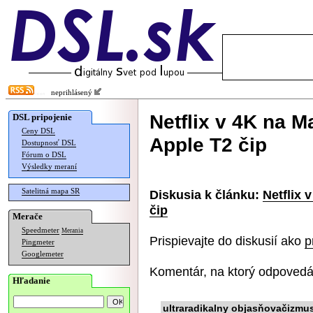
neprihlásený
Netflix v 4K na 
DSL pripojenie
Ceny DSL
Apple T2 čip
Dostupnosť DSL
Fórum o DSL
Výsledky meraní
Satelitná mapa SR
Diskusia k článku:
Netflix
čip
Merače
Speedmeter
Merania
Prispievajte do diskusií ako
p
Pingmeter
Googlemeter
Komentár, na ktorý odpovedá
Hľadanie
ultraradikalny objasňovačizmu