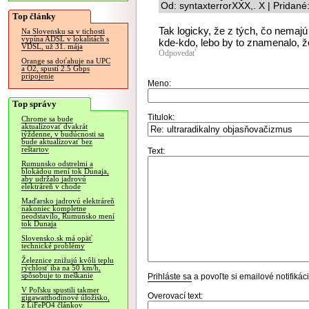
Od: syntaxterrorXXX,. X | Pridan
Top články
Tak logicky, že z tých, čo nemaj
Na Slovensku sa v tichosti
vypína ADSL v lokalitách s
kde-kdo, lebo by to znamenalo, že
VDSL, už 31. mája
Odpovedať
Orange sa doťahuje na UPC
a O2, spustí 2.5 Gbps
pripojenie
Meno:
Top správy
Titulok:
Chrome sa bude
aktualizovať dvakrát
týždenne, v budúcnosti sa
bude aktualizovať bez
reštartov
Text:
Rumunsko odstrelmi a
blokádou mení tok Dunaja,
aby udržalo jadrovú
elektráreň v chode
Maďarsko jadrovú elektráreň
nakoniec kompletne
neodstavilo, Rumunsko mení
tok Dunaja
Slovensko.sk má opäť
technické problémy
Železnice znižujú kvôli teplu
rýchlosť iba na 50 km/h,
spôsobuje to meškanie
Prihláste sa
a povoľte si emailové notifiká
V Poľsku spustili takmer
Overovací text:
gigawatthodinové úložisko,
z LiFePO4 článkov