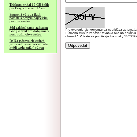
Telekom pridal 12 GB balík
pre Easy, chce zaň 12 eur
Spustená výroba flash
pamäte s novým najvyšším
počtom vrstiev
Súd zakázal samojazdiacim
Pre overenie, že komentár sa nepridáva automatizov
Google taxíkom dobíjanie v
Písmená musíte zadávať rovnako ako na obrázku veľk
noci, rušili obyvateľov
obrázok". V texte sa používajú iba znaky "BC
Ďalšia jadrová elektráreň
južne od Slovenska musela
kvôli teplu znížiť výkon