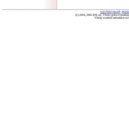
NÁVŠTEVNOSŤ
|
INZE
(C) 2004, 2005 DSL.sk | Všetky práva vyhradené
Všetky uvedené informácie sú b