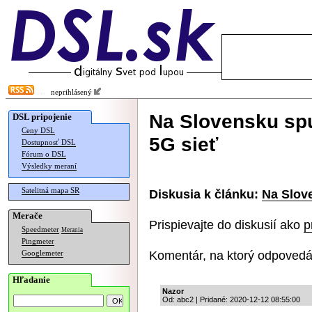
neprihlásený
Na Slovensku spu
DSL pripojenie
Ceny DSL
5G sieť
Dostupnosť DSL
Fórum o DSL
Výsledky meraní
Satelitná mapa SR
Diskusia k článku:
Na Slove
Merače
Prispievajte do diskusií ako
p
Speedmeter
Merania
Pingmeter
Komentár, na ktorý odpovedá
Googlemeter
Hľadanie
Nazor
Od: abc2 | Pridané: 2020-12-12 08:55:00