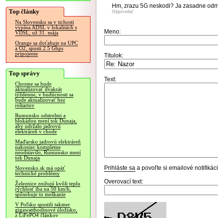
Hm, zrazu 5G neskodi? Ja zasadne odmi
Top články
Odpovedať
Na Slovensku sa v tichosti
vypína ADSL v lokalitách s
Meno:
VDSL, už 31. mája
Orange sa doťahuje na UPC
a O2, spustí 2.5 Gbps
pripojenie
Titulok:
Top správy
Text:
Chrome sa bude
aktualizovať dvakrát
týždenne, v budúcnosti sa
bude aktualizovať bez
reštartov
Rumunsko odstrelmi a
blokádou mení tok Dunaja,
aby udržalo jadrovú
elektráreň v chode
Maďarsko jadrovú elektráreň
nakoniec kompletne
neodstavilo, Rumunsko mení
tok Dunaja
Prihláste sa
a povoľte si emailové notifiká
Slovensko.sk má opäť
technické problémy
Overovací text:
Železnice znižujú kvôli teplu
rýchlosť iba na 50 km/h,
spôsobuje to meškanie
V Poľsku spustili takmer
gigawatthodinové úložisko,
z LiFePO4 článkov