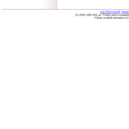
NÁVŠTEVNOSŤ
|
INZE
(C) 2004, 2005 DSL.sk | Všetky práva vyhradené
Všetky uvedené informácie sú b