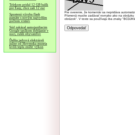
Telekom pridal 12 GB balík
pre Easy, chce zaň 12 eur
Pre overenie, že komentár sa nepridáva automatizov
Spustená výroba flash
Písmená musíte zadávať rovnako ako na obrázku veľk
pamäte s novým najvyšším
obrázok". V texte sa používajú iba znaky "BC
počtom vrstiev
Súd zakázal samojazdiacim
Google taxíkom dobíjanie v
noci, rušili obyvateľov
Ďalšia jadrová elektráreň
južne od Slovenska musela
kvôli teplu znížiť výkon