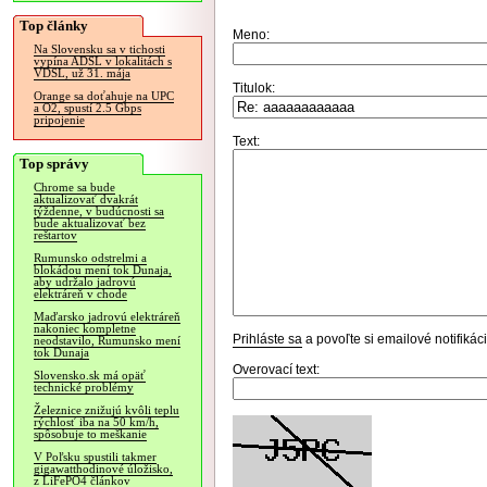
Top články
Meno:
Na Slovensku sa v tichosti
vypína ADSL v lokalitách s
VDSL, už 31. mája
Titulok:
Orange sa doťahuje na UPC
a O2, spustí 2.5 Gbps
pripojenie
Text:
Top správy
Chrome sa bude
aktualizovať dvakrát
týždenne, v budúcnosti sa
bude aktualizovať bez
reštartov
Rumunsko odstrelmi a
blokádou mení tok Dunaja,
aby udržalo jadrovú
elektráreň v chode
Maďarsko jadrovú elektráreň
nakoniec kompletne
Prihláste sa
a povoľte si emailové notifiká
neodstavilo, Rumunsko mení
tok Dunaja
Overovací text:
Slovensko.sk má opäť
technické problémy
Železnice znižujú kvôli teplu
rýchlosť iba na 50 km/h,
spôsobuje to meškanie
V Poľsku spustili takmer
gigawatthodinové úložisko,
z LiFePO4 článkov