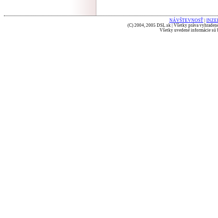
NÁVŠTEVNOSŤ
|
INZE
(C) 2004, 2005 DSL.sk | Všetky práva vyhradené
Všetky uvedené informácie sú b