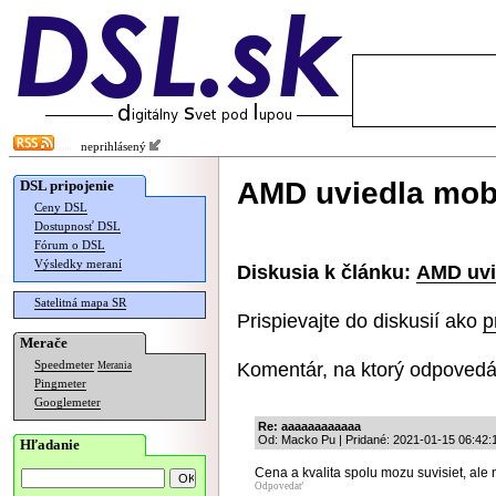
neprihlásený
AMD uviedla mob
DSL pripojenie
Ceny DSL
Dostupnosť DSL
Fórum o DSL
Výsledky meraní
Diskusia k článku:
AMD uvi
Satelitná mapa SR
Prispievajte do diskusií ako
p
Merače
Komentár, na ktorý odpovedá
Speedmeter
Merania
Pingmeter
Googlemeter
Re: aaaaaaaaaaaa
Od: Macko Pu | Pridané: 2021-01-15 06:42:
Hľadanie
Cena a kvalita spolu mozu suvisiet, ale
Odpovedať