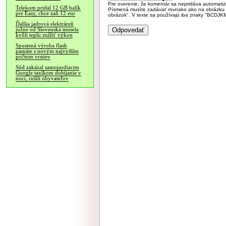
Pre overenie, že komentár sa nepridáva automatizov
Telekom pridal 12 GB balík
Písmená musíte zadávať rovnako ako na obrázku veľk
pre Easy, chce zaň 12 eur
obrázok". V texte sa používajú iba znaky "BC
Ďalšia jadrová elektráreň
južne od Slovenska musela
kvôli teplu znížiť výkon
Spustená výroba flash
pamäte s novým najvyšším
počtom vrstiev
Súd zakázal samojazdiacim
Google taxíkom dobíjanie v
noci, rušili obyvateľov