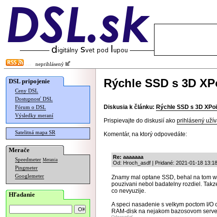
neprihlásený
Rýchle SSD s 3D XP
DSL pripojenie
Ceny DSL
Dostupnosť DSL
Diskusia k článku:
Rýchle SSD s 3D XPoi
Fórum o DSL
Výsledky meraní
Prispievajte do diskusií ako
prihlásený užív
Satelitná mapa SR
Komentár, na ktorý odpovedáte:
Merače
Re: aaaaaaa
Speedmeter
Merania
Od: Hroch_asdf | Pridané: 2021-01-18 13:18
Pingmeter
Googlemeter
Znamy mal optane SSD, behal na tom w
pouzivani nebol badatelny rozdiel. Tak
co nevyuzije.
Hľadanie
A speci nasadenie s velkym poctom I/O o
RAM-disk na nejakom bazosovom server