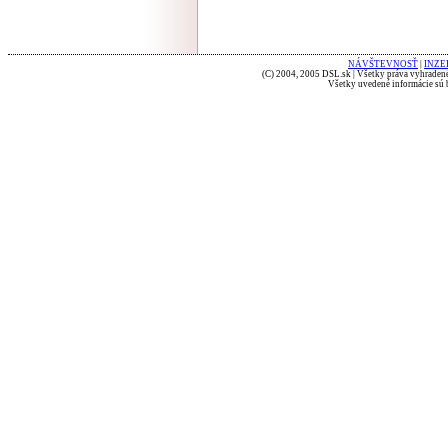
NÁVŠTEVNOSŤ
|
INZE
(C) 2004, 2005 DSL.sk | Všetky práva vyhradené
Všetky uvedené informácie sú b