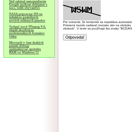
Súd zakázal samojazdiacim
Google taxíkom dobíjanie v
noci, rušili obyvateľov
NASA pripravuje ISS na
inštaláciu posledných
nových solárnych panelov
Pre overenie, že komentár sa nepridáva automatizov
Písmená musíte zadávať rovnako ako na obrázku veľk
Vydaný nový FFmpeg 9.0,
obrázok". V texte sa používajú iba znaky "BC
zlepšil akceleráciu
profesionálnych formátov
videa
Microsoft v čase drahých
pamätí sľubuje
optimalizovať spotrebu
RAM vo Windows 11