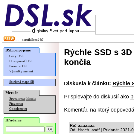
neprihlásený
Rýchle SSD s 3D
DSL pripojenie
Ceny DSL
končia
Dostupnosť DSL
Fórum o DSL
Výsledky meraní
Satelitná mapa SR
Diskusia k článku:
Rýchle 
Merače
Prispievajte do diskusií ako
p
Speedmeter
Merania
Pingmeter
Komentár, na ktorý odpovedá
Googlemeter
Hľadanie
Re: aaaaaaa
Od: Hroch_asdf | Pridané: 2021-