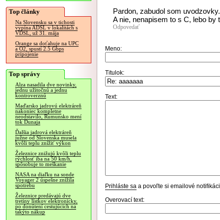
Pardon, zabudol som uvodzovky. ..
Top články
A nie, nenapisem to s C, lebo by 
Na Slovensku sa v tichosti
Odpovedať
vypína ADSL v lokalitách s
VDSL, už 31. mája
Orange sa doťahuje na UPC
Meno:
a O2, spustí 2.5 Gbps
pripojenie
Titulok:
Top správy
Alza nasadila dve novinky,
jednu užitočnú a jednu
kontroverznú
Text:
Maďarsko jadrovú elektráreň
nakoniec kompletne
neodstavilo, Rumunsko mení
tok Dunaja
Ďalšia jadrová elektráreň
južne od Slovenska musela
kvôli teplu znížiť výkon
Železnice znižujú kvôli teplu
rýchlosť iba na 50 km/h,
spôsobuje to meškanie
NASA na diaľku na sonde
Voyager 2 úspešne znížila
spotrebu
Prihláste sa
a povoľte si emailové notifiká
Železnice predávajú dve
Overovací text:
tretiny lístkov elektronicky,
po donútení cestujúcich na
takýto nákup