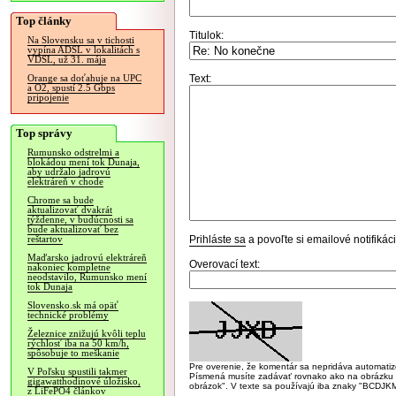
Top články
Titulok:
Na Slovensku sa v tichosti
vypína ADSL v lokalitách s
VDSL, už 31. mája
Text:
Orange sa doťahuje na UPC
a O2, spustí 2.5 Gbps
pripojenie
Top správy
Rumunsko odstrelmi a
blokádou mení tok Dunaja,
aby udržalo jadrovú
elektráreň v chode
Chrome sa bude
aktualizovať dvakrát
týždenne, v budúcnosti sa
bude aktualizovať bez
Prihláste sa
a povoľte si emailové notifiká
reštartov
Maďarsko jadrovú elektráreň
Overovací text:
nakoniec kompletne
neodstavilo, Rumunsko mení
tok Dunaja
Slovensko.sk má opäť
technické problémy
Železnice znižujú kvôli teplu
rýchlosť iba na 50 km/h,
spôsobuje to meškanie
Pre overenie, že komentár sa nepridáva automatizov
V Poľsku spustili takmer
Písmená musíte zadávať rovnako ako na obrázku veľk
gigawatthodinové úložisko,
obrázok". V texte sa používajú iba znaky "BC
z LiFePO4 článkov