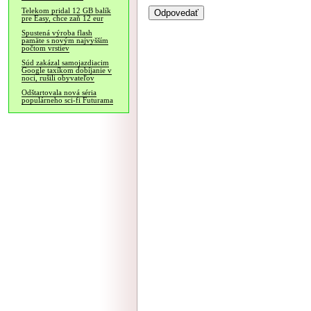
Telekom pridal 12 GB balík
pre Easy, chce zaň 12 eur
Spustená výroba flash
pamäte s novým najvyšším
počtom vrstiev
Súd zakázal samojazdiacim
Google taxíkom dobíjanie v
noci, rušili obyvateľov
Odštartovala nová séria
populárneho sci-fi Futurama