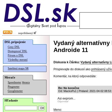
neprihlásený
Vydaný alternatívny
DSL pripojenie
Ceny DSL
Androide 11
Dostupnosť DSL
Fórum o DSL
Výsledky meraní
Diskusia k článku:
Vydaný alternatívny 
Satelitná mapa SR
Prispievajte do diskusií ako
prihlásený užív
Komentár, na ktorý odpovedáte:
Merače
Speedmeter
Merania
Pingmeter
Re: No konečne
Googlemeter
Od: MackoPu1 | Pridané: 2021-04-02 08:53
Asi eeprom...
Hľadanie
Odpovedať
Meno: