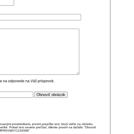
cie na odpovede na Váš príspevok.
anými prostriedkami, prosím prepíšte text, ktorý vidíte na obrázku.
é. Pokiaľ text neviete prečítať, kliknite prosím na tlačidlo "Obnoviť
DJKMPRSVWXY1234589".