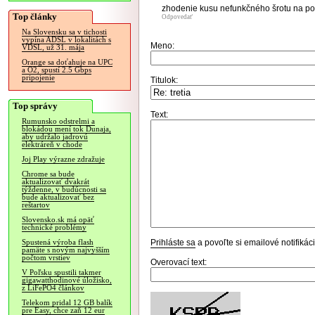
zhodenie kusu nefunkčného šrotu na pov
Top články
Odpovedať
Na Slovensku sa v tichosti
vypína ADSL v lokalitách s
Meno:
VDSL, už 31. mája
Orange sa doťahuje na UPC
a O2, spustí 2.5 Gbps
pripojenie
Titulok:
Top správy
Text:
Rumunsko odstrelmi a
blokádou mení tok Dunaja,
aby udržalo jadrovú
elektráreň v chode
Joj Play výrazne zdražuje
Chrome sa bude
aktualizovať dvakrát
týždenne, v budúcnosti sa
bude aktualizovať bez
reštartov
Slovensko.sk má opäť
technické problémy
Prihláste sa
a povoľte si emailové notifiká
Spustená výroba flash
pamäte s novým najvyšším
počtom vrstiev
Overovací text:
V Poľsku spustili takmer
gigawatthodinové úložisko,
z LiFePO4 článkov
Telekom pridal 12 GB balík
pre Easy, chce zaň 12 eur