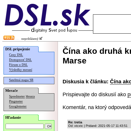
neprihlásený
Čína ako druhá kr
DSL pripojenie
Ceny DSL
Marse
Dostupnosť DSL
Fórum o DSL
Výsledky meraní
Satelitná mapa SR
Diskusia k článku:
Čína ako
Merače
Prispievajte do diskusií ako
p
Speedmeter
Merania
Pingmeter
Komentár, na ktorý odpovedá
Googlemeter
Hľadanie
Re: tretia
Od: xtcxtc | Pridané: 2021-05-17 11:43:51