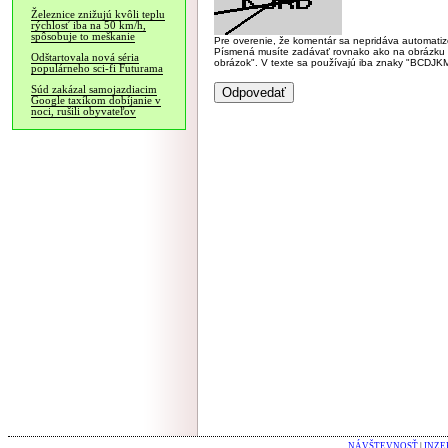
Železnice znižujú kvôli teplu
rýchlosť iba na 50 km/h,
spôsobuje to meškanie
Pre overenie, že komentár sa nepridáva automatizov
Písmená musíte zadávať rovnako ako na obrázku veľk
Odštartovala nová séria
obrázok". V texte sa používajú iba znaky "BC
populárneho sci-fi Futurama
Súd zakázal samojazdiacim
Google taxíkom dobíjanie v
noci, rušili obyvateľov
NÁVŠTEVNOSŤ
|
INZE