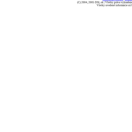
(C) 2004, 2005 DSL.sk | Všetky práva vyhradené
Všetky uvedené informácie sú b