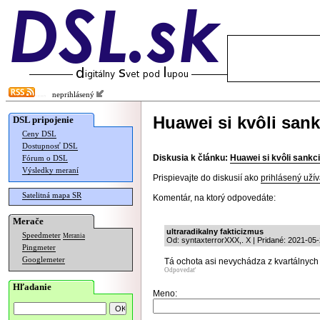
neprihlásený
Huawei si kvôli san
DSL pripojenie
Ceny DSL
Dostupnosť DSL
Diskusia k článku:
Huawei si kvôli sankc
Fórum o DSL
Výsledky meraní
Prispievajte do diskusií ako
prihlásený užív
Satelitná mapa SR
Komentár, na ktorý odpovedáte:
Merače
ultraradikalny fakticizmus
Speedmeter
Merania
Od: syntaxterrorXXX,. X | Pridané: 2021-05
Pingmeter
Googlemeter
Tá ochota asi nevychádza z kvartálnych 
Odpovedať
Hľadanie
Meno: