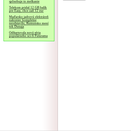
spôsobuje to meškanie
Telekom pridal 12 GB balík
pre Easy, chce zaň 12 eur
Maďarsko jadrovú elektráreň
nakoniec kompletne
neodstavilo, Rumunsko mení
tok Dunaja
Odštartovala nová séria
populárneho sci-fi Futurama