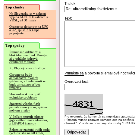
Titulok:
Top články
Na Slovensku sa v tichosti
vypína ADSL v lokalitách s
Text:
VDSL, už 31. mája
Orange sa doťahuje na UPC
a O2, spustí 2.5 Gbps
pripojenie
Top správy
Rumunsko odstrelmi a
blokádou mení tok Dunaja,
aby udržalo jadrovú
elektráreň v chode
Joj Play výrazne zdražuje
Prihláste sa
a povoľte si emailové notifiká
Chrome sa bude
aktualizovať dvakrát
týždenne, v budúcnosti sa
Overovací text:
bude aktualizovať bez
reštartov
Slovensko.sk má opäť
technické problémy
Spustená výroba flash
pamäte s novým najvyšším
počtom vrstiev
Pre overenie, že komentár sa nepridáva automatizov
V Poľsku spustili takmer
Písmená musíte zadávať rovnako ako na obrázku veľk
gigawatthodinové úložisko,
obrázok". V texte sa používajú iba znaky "BC
z LiFePO4 článkov
Železnice znižujú kvôli teplu
rýchlosť iba na 50 km/h,