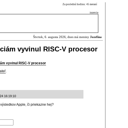
Za poslednú hodinu: 45 meraní
inzercia
Štvrtok, 6. augusta 2026, dnes má meniny
Jozefína
kciám vyvinul RISC-V procesor
iám vyvinul RISC-V procesor
ateľ
.
-24 16:19:10
výsledkov Apple, či priekazne hej?