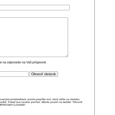
cie na odpovede na Váš príspevok.
anými prostriedkami, prosím prepíšte text, ktorý vidíte na obrázku.
é. Pokiaľ text neviete prečítať, kliknite prosím na tlačidlo "Obnoviť
DJKMPRSVWXY1234589".