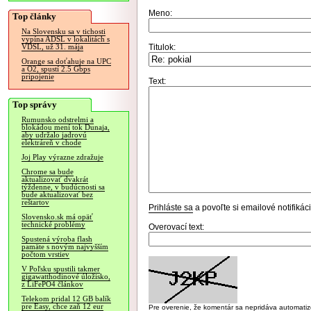
Meno:
Top články
Na Slovensku sa v tichosti
vypína ADSL v lokalitách s
Titulok:
VDSL, už 31. mája
Orange sa doťahuje na UPC
a O2, spustí 2.5 Gbps
pripojenie
Text:
Top správy
Rumunsko odstrelmi a
blokádou mení tok Dunaja,
aby udržalo jadrovú
elektráreň v chode
Joj Play výrazne zdražuje
Chrome sa bude
aktualizovať dvakrát
týždenne, v budúcnosti sa
bude aktualizovať bez
reštartov
Prihláste sa
a povoľte si emailové notifiká
Slovensko.sk má opäť
technické problémy
Overovací text:
Spustená výroba flash
pamäte s novým najvyšším
počtom vrstiev
V Poľsku spustili takmer
gigawatthodinové úložisko,
z LiFePO4 článkov
Telekom pridal 12 GB balík
pre Easy, chce zaň 12 eur
Pre overenie, že komentár sa nepridáva automatizov