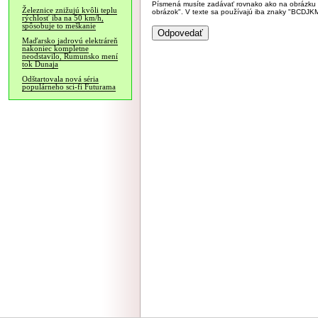
Písmená musíte zadávať rovnako ako na obrázku veľk
Železnice znižujú kvôli teplu
obrázok". V texte sa používajú iba znaky "BC
rýchlosť iba na 50 km/h,
spôsobuje to meškanie
Maďarsko jadrovú elektráreň
nakoniec kompletne
neodstavilo, Rumunsko mení
tok Dunaja
Odštartovala nová séria
populárneho sci-fi Futurama