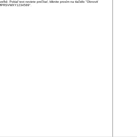
é. Pokiaľ text neviete prečítať, kliknite prosím na tlačidlo "Obnoviť
DJKMPRSVWXY1234589".