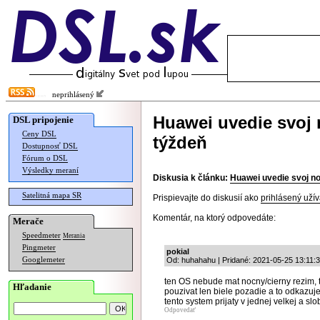
neprihlásený
Huawei uvedie svoj
DSL pripojenie
Ceny DSL
týždeň
Dostupnosť DSL
Fórum o DSL
Výsledky meraní
Diskusia k článku:
Huawei uvedie svoj n
Satelitná mapa SR
Prispievajte do diskusií ako
prihlásený užív
Komentár, na ktorý odpovedáte:
Merače
Speedmeter
Merania
Pingmeter
pokial
Googlemeter
Od: huhahahu | Pridané: 2021-05-25 13:11:
ten OS nebude mat nocny/cierny rezim, t
Hľadanie
pouzivat len biele pozadie a to odkazuj
tento system prijaty v jednej velkej a slo
Odpovedať