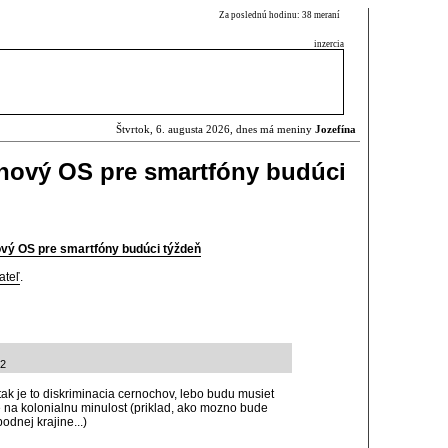
Za poslednú hodinu: 38 meraní
inzercia
Štvrtok, 6. augusta 2026, dnes má meniny
Jozefína
 nový OS pre smartfóny budúci
ový OS pre smartfóny budúci týždeň
ateľ
.
32
ak je to diskriminacia cernochov, lebo budu musiet
e na kolonialnu minulost (priklad, ako mozno bude
bodnej krajine...)