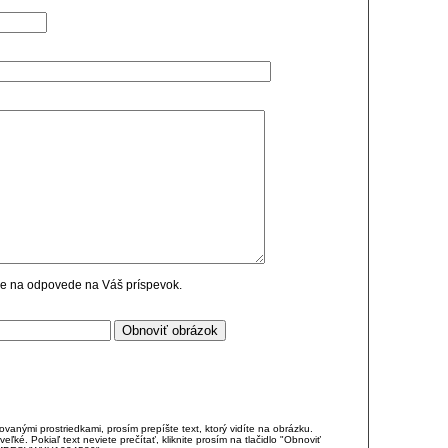
cie na odpovede na Váš príspevok.
anými prostriedkami, prosím prepíšte text, ktorý vidíte na obrázku.
é. Pokiaľ text neviete prečítať, kliknite prosím na tlačidlo "Obnoviť