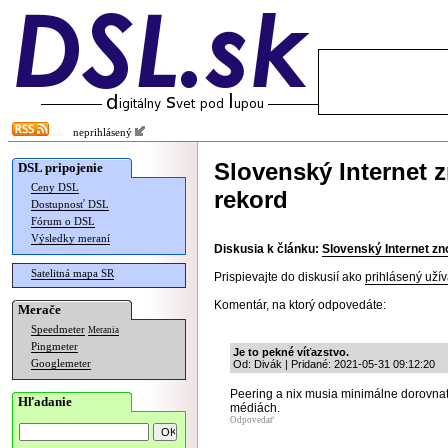
neprihlásený
Slovenský Internet 
DSL pripojenie
Ceny DSL
rekord
Dostupnosť DSL
Fórum o DSL
Výsledky meraní
Diskusia k článku:
Slovenský Internet zn
Satelitná mapa SR
Prispievajte do diskusií ako
prihlásený užív
Komentár, na ktorý odpovedáte:
Merače
Speedmeter
Merania
Pingmeter
Je to pekné víťazstvo.
Googlemeter
Od: Divák | Pridané: 2021-05-31 09:12:20
Peering a nix musia minimálne dorovnať
Hľadanie
médiách.
Odpovedať