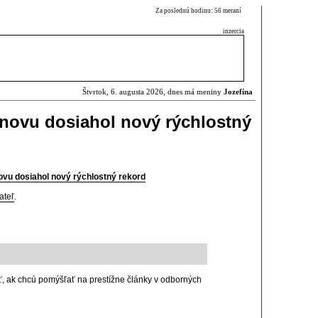
Za poslednú hodinu: 56 meraní
inzercia
Štvrtok, 6. augusta 2026, dnes má meniny
Jozefína
znovu dosiahol nový rýchlostný
ovu dosiahol nový rýchlostný rekord
ateľ
.
, ak chcú pomýšľať na prestížne články v odborných