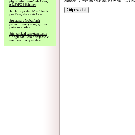
obrázok". V texte sa používajú iba znaky "BC
gigawatthodinové úložisko,
z LiFePO4 článkov
Telekom pridal 12 GB balík
pre Easy, chce zaň 12 eur
Spustená výroba flash
pamäte s novým najvyšším
počtom vrstiev
Súd zakázal samojazdiacim
Google taxíkom dobíjanie v
noci, rušili obyvateľov