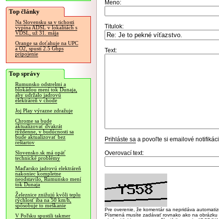
Meno:
Top články
Na Slovensku sa v tichosti
Titulok:
vypína ADSL v lokalitách s
VDSL, už 31. mája
Orange sa doťahuje na UPC
a O2, spustí 2.5 Gbps
Text:
pripojenie
Top správy
Rumunsko odstrelmi a
blokádou mení tok Dunaja,
aby udržalo jadrovú
elektráreň v chode
Joj Play výrazne zdražuje
Chrome sa bude
aktualizovať dvakrát
týždenne, v budúcnosti sa
bude aktualizovať bez
Prihláste sa
a povoľte si emailové notifiká
reštartov
Overovací text:
Slovensko.sk má opäť
technické problémy
Maďarsko jadrovú elektráreň
nakoniec kompletne
neodstavilo, Rumunsko mení
tok Dunaja
Železnice znižujú kvôli teplu
rýchlosť iba na 50 km/h,
spôsobuje to meškanie
Pre overenie, že komentár sa nepridáva automatizov
Písmená musíte zadávať rovnako ako na obrázku veľk
V Poľsku spustili takmer