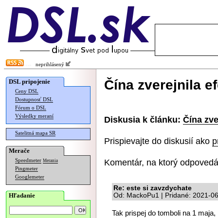
neprihlásený
Čína zverejnila e
DSL pripojenie
Ceny DSL
Dostupnosť DSL
Fórum o DSL
Výsledky meraní
Diskusia k článku:
Čína zve
Satelitná mapa SR
Prispievajte do diskusií ako
p
Merače
Komentár, na ktorý odpovedá
Speedmeter
Merania
Pingmeter
Googlemeter
Re: este si zavzdychate
Hľadanie
Od: MackoPu1 | Pridané: 2021-06
Tak prispej do tomboli na 1 maja, 