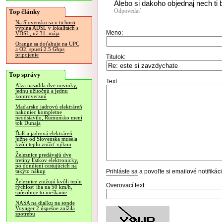
Alebo si dakoho objednaj nech ti
Odpovedať
Top články
Na Slovensku sa v tichosti
vypína ADSL v lokalitách s
Meno:
VDSL, už 31. mája
Orange sa doťahuje na UPC
a O2, spustí 2.5 Gbps
pripojenie
Titulok:
Top správy
Text:
Alza nasadila dve novinky,
jednu užitočnú a jednu
kontroverznú
Maďarsko jadrovú elektráreň
nakoniec kompletne
neodstavilo, Rumunsko mení
tok Dunaja
Ďalšia jadrová elektráreň
južne od Slovenska musela
kvôli teplu znížiť výkon
Železnice predávajú dve
tretiny lístkov elektronicky,
po donútení cestujúcich na
Prihláste sa
a povoľte si emailové notifiká
takýto nákup
Železnice znižujú kvôli teplu
Overovací text:
rýchlosť iba na 50 km/h,
spôsobuje to meškanie
NASA na diaľku na sonde
Voyager 2 úspešne znížila
spotrebu