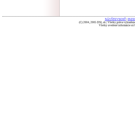
NÁVŠTEVNOSŤ
|
INZE
(C) 2004, 2005 DSL.sk | Všetky práva vyhradené
Všetky uvedené informácie sú b