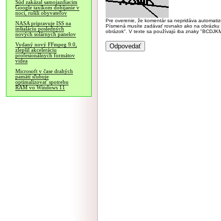
Súd zakázal samojazdiacim
Google taxíkom dobíjanie v
noci, rušili obyvateľov
Pre overenie, že komentár sa nepridáva automatizov
NASA pripravuje ISS na
Písmená musíte zadávať rovnako ako na obrázku veľk
inštaláciu posledných
obrázok". V texte sa používajú iba znaky "BC
nových solárnych panelov
Vydaný nový FFmpeg 9.0,
zlepšil akceleráciu
profesionálnych formátov
videa
Microsoft v čase drahých
pamätí sľubuje
optimalizovať spotrebu
RAM vo Windows 11