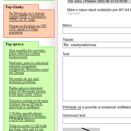
Od: Jetro. | Pridané: 2021-06-14 22:43:00
Top články
Mám x rokov staré ovládače pre W7-64 b
Na Slovensku sa v tichosti
Odpovedať
vypína ADSL v lokalitách s
VDSL, už 31. mája
Meno:
Orange sa doťahuje na UPC
a O2, spustí 2.5 Gbps
pripojenie
Titulok:
Top správy
Alza nasadila dve novinky,
jednu užitočnú a jednu
Text:
kontroverznú
Maďarsko jadrovú elektráreň
nakoniec kompletne
neodstavilo, Rumunsko mení
tok Dunaja
Slovensko.sk má opäť
technické problémy
Ďalšia jadrová elektráreň
južne od Slovenska musela
kvôli teplu znížiť výkon
Železnice znižujú kvôli teplu
rýchlosť iba na 50 km/h,
Prihláste sa
a povoľte si emailové notifiká
spôsobuje to meškanie
V Poľsku spustili takmer
Overovací text:
gigawatthodinové úložisko,
z LiFePO4 článkov
Telekom pridal 12 GB balík
pre Easy, chce zaň 12 eur