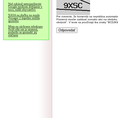
Súd zakázal samojazdiacim
Google taxíkom dobíjanie v
noci, rušili obyvateľov
NASA na diaľku na sonde
Pre overenie, že komentár sa nepridáva automatizov
Voyager 2 úspešne znížila
Písmená musíte zadávať rovnako ako na obrázku veľk
spotrebu
obrázok". V texte sa používajú iba znaky "BC
Misia na záchranu teleskopu
Swift ešte nie je stratená,
podarilo sa spomaliť jej
otáčanie