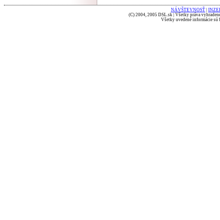
NÁVŠTEVNOSŤ
|
INZE
(C) 2004, 2005 DSL.sk | Všetky práva vyhradené
Všetky uvedené informácie sú b