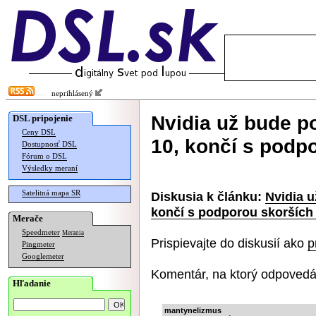
neprihlásený
Nvidia už bude 
DSL pripojenie
Ceny DSL
10, končí s podpo
Dostupnosť DSL
Fórum o DSL
Výsledky meraní
Satelitná mapa SR
Diskusia k článku:
Nvidia 
končí s podporou skorších 
Merače
Speedmeter
Merania
Prispievajte do diskusií ako
p
Pingmeter
Googlemeter
Komentár, na ktorý odpovedá
Hľadanie
mantynelizmus