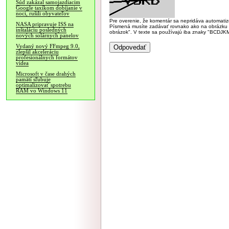
Súd zakázal samojazdiacim
Google taxíkom dobíjanie v
noci, rušili obyvateľov
Pre overenie, že komentár sa nepridáva automatizov
NASA pripravuje ISS na
Písmená musíte zadávať rovnako ako na obrázku veľk
inštaláciu posledných
obrázok". V texte sa používajú iba znaky "BC
nových solárnych panelov
Vydaný nový FFmpeg 9.0,
zlepšil akceleráciu
profesionálnych formátov
videa
Microsoft v čase drahých
pamätí sľubuje
optimalizovať spotrebu
RAM vo Windows 11