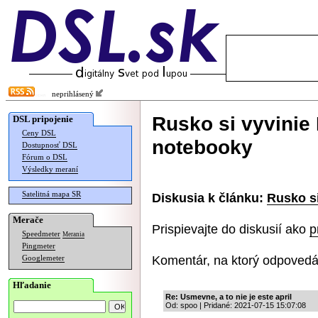
neprihlásený
Rusko si vyvinie
DSL pripojenie
Ceny DSL
notebooky
Dostupnosť DSL
Fórum o DSL
Výsledky meraní
Satelitná mapa SR
Diskusia k článku:
Rusko s
Merače
Prispievajte do diskusií ako
p
Speedmeter
Merania
Pingmeter
Komentár, na ktorý odpovedá
Googlemeter
Hľadanie
Re: Usmevne, a to nie je este april
Od: spoo | Pridané: 2021-07-15 15:07:08