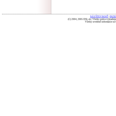
NÁVŠTEVNOSŤ
|
INZE
(C) 2004, 2005 DSL.sk | Všetky práva vyhradené
Všetky uvedené informácie sú b