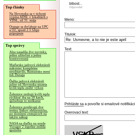
blbost...
Top články
Odpovedať
Na Slovensku sa v tichosti
vypína ADSL v lokalitách s
Meno:
VDSL, už 31. mája
Orange sa doťahuje na UPC
a O2, spustí 2.5 Gbps
pripojenie
Titulok:
Top správy
Text:
Alza nasadila dve novinky,
jednu užitočnú a jednu
kontroverznú
Maďarsko jadrovú elektráreň
nakoniec kompletne
neodstavilo, Rumunsko mení
tok Dunaja
Ďalšia jadrová elektráreň
južne od Slovenska musela
kvôli teplu znížiť výkon
Železnice znižujú kvôli teplu
rýchlosť iba na 50 km/h,
spôsobuje to meškanie
Prihláste sa
a povoľte si emailové notifiká
Železnice predávajú dve
tretiny lístkov elektronicky,
Overovací text:
po donútení cestujúcich na
takýto nákup
NASA na diaľku na sonde
Voyager 2 úspešne znížila
spotrebu