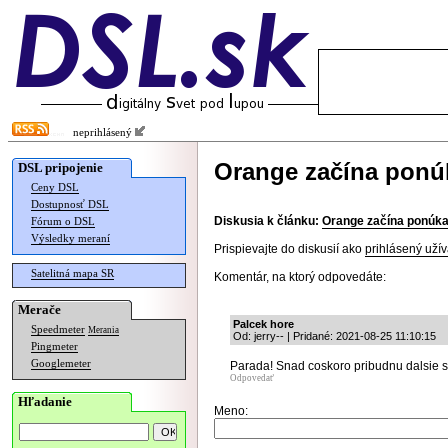
neprihlásený
Orange začína ponú
DSL pripojenie
Ceny DSL
Dostupnosť DSL
Diskusia k článku:
Orange začína ponúka
Fórum o DSL
Výsledky meraní
Prispievajte do diskusií ako
prihlásený užív
Satelitná mapa SR
Komentár, na ktorý odpovedáte:
Merače
Palcek hore
Speedmeter
Merania
Od: jerry-- | Pridané: 2021-08-25 11:10:15
Pingmeter
Googlemeter
Parada! Snad coskoro pribudnu dalsie st
Odpovedať
Hľadanie
Meno: