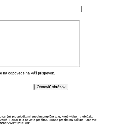
cie na odpovede na Váš príspevok.
anými prostriedkami, prosím prepíšte text, ktorý vidíte na obrázku.
é. Pokiaľ text neviete prečítať, kliknite prosím na tlačidlo "Obnoviť
DJKMPRSVWXY1234589".