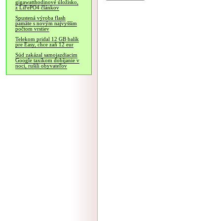
gigawatthodinové úložisko,
z LiFePO4 článkov
Spustená výroba flash
pamäte s novým najvyšším
počtom vrstiev
Telekom pridal 12 GB balík
pre Easy, chce zaň 12 eur
Súd zakázal samojazdiacim
Google taxíkom dobíjanie v
noci, rušili obyvateľov