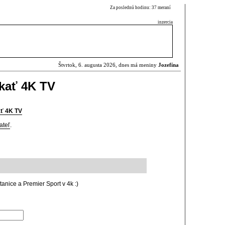
Za poslednú hodinu: 37 meraní
inzercia
Štvrtok, 6. augusta 2026, dnes má meniny
Jozefína
kať 4K TV
ť 4K TV
ateľ
.
anice a Premier Sport v 4k :)