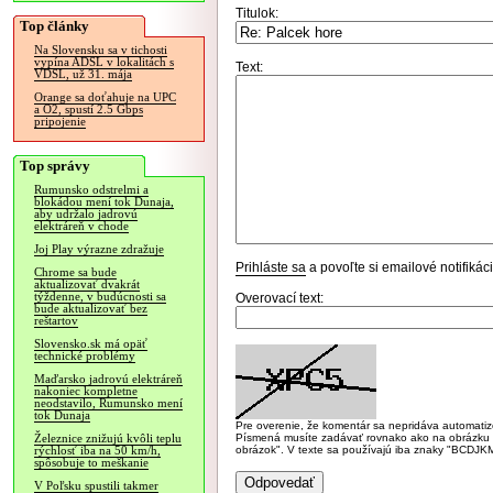
Titulok:
Top články
Na Slovensku sa v tichosti
vypína ADSL v lokalitách s
Text:
VDSL, už 31. mája
Orange sa doťahuje na UPC
a O2, spustí 2.5 Gbps
pripojenie
Top správy
Rumunsko odstrelmi a
blokádou mení tok Dunaja,
aby udržalo jadrovú
elektráreň v chode
Joj Play výrazne zdražuje
Prihláste sa
a povoľte si emailové notifiká
Chrome sa bude
aktualizovať dvakrát
týždenne, v budúcnosti sa
Overovací text:
bude aktualizovať bez
reštartov
Slovensko.sk má opäť
technické problémy
Maďarsko jadrovú elektráreň
nakoniec kompletne
neodstavilo, Rumunsko mení
tok Dunaja
Pre overenie, že komentár sa nepridáva automatizov
Písmená musíte zadávať rovnako ako na obrázku veľk
Železnice znižujú kvôli teplu
obrázok". V texte sa používajú iba znaky "BC
rýchlosť iba na 50 km/h,
spôsobuje to meškanie
V Poľsku spustili takmer