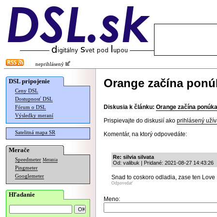
neprihlásený
Orange začína ponú
DSL pripojenie
Ceny DSL
Dostupnosť DSL
Diskusia k článku:
Orange začína ponúka
Fórum o DSL
Výsledky meraní
Prispievajte do diskusií ako
prihlásený užív
Satelitná mapa SR
Komentár, na ktorý odpovedáte:
Merače
Re: silvia silvata
Speedmeter
Merania
Od: valibuk | Pridané: 2021-08-27 14:43:26
Pingmeter
Googlemeter
Snad to coskoro odladia, zase ten Love 
Odpovedať
Hľadanie
Meno: