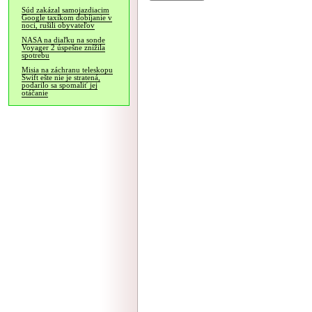
Súd zakázal samojazdiacim
Google taxíkom dobíjanie v
noci, rušili obyvateľov
NASA na diaľku na sonde
Voyager 2 úspešne znížila
spotrebu
Misia na záchranu teleskopu
Swift ešte nie je stratená,
podarilo sa spomaliť jej
otáčanie