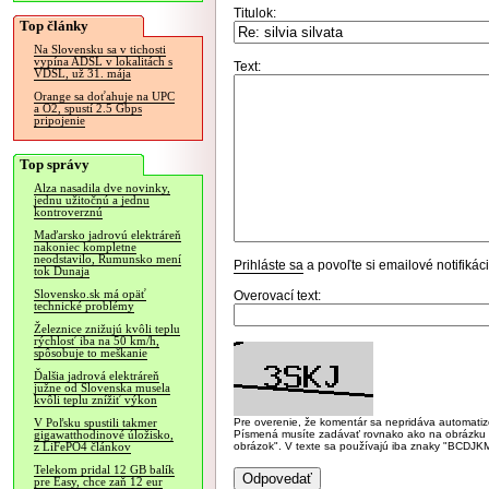
Titulok:
Top články
Na Slovensku sa v tichosti
vypína ADSL v lokalitách s
Text:
VDSL, už 31. mája
Orange sa doťahuje na UPC
a O2, spustí 2.5 Gbps
pripojenie
Top správy
Alza nasadila dve novinky,
jednu užitočnú a jednu
kontroverznú
Maďarsko jadrovú elektráreň
nakoniec kompletne
neodstavilo, Rumunsko mení
Prihláste sa
a povoľte si emailové notifiká
tok Dunaja
Slovensko.sk má opäť
Overovací text:
technické problémy
Železnice znižujú kvôli teplu
rýchlosť iba na 50 km/h,
spôsobuje to meškanie
Ďalšia jadrová elektráreň
južne od Slovenska musela
kvôli teplu znížiť výkon
Pre overenie, že komentár sa nepridáva automatizov
V Poľsku spustili takmer
Písmená musíte zadávať rovnako ako na obrázku veľk
gigawatthodinové úložisko,
obrázok". V texte sa používajú iba znaky "BC
z LiFePO4 článkov
Telekom pridal 12 GB balík
pre Easy, chce zaň 12 eur