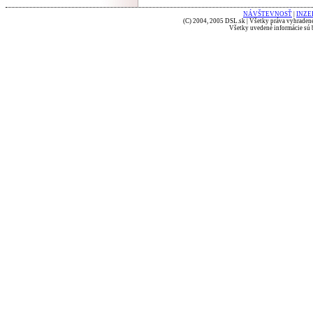
NÁVŠTEVNOSŤ
|
INZE
(C) 2004, 2005 DSL.sk | Všetky práva vyhradené
Všetky uvedené informácie sú b