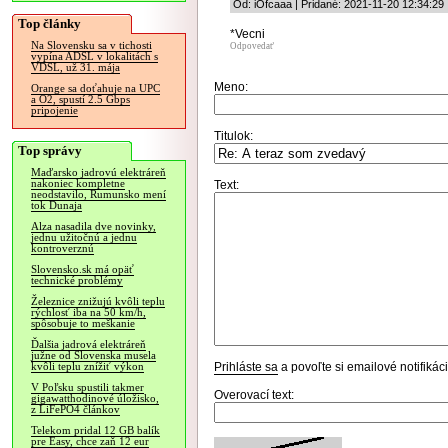
Od: iOfcaaa | Pridané: 2021-11-20 12:34:29
Top články
*Vecni
Na Slovensku sa v tichosti
Odpovedať
vypína ADSL v lokalitách s
VDSL, už 31. mája
Meno:
Orange sa doťahuje na UPC
a O2, spustí 2.5 Gbps
pripojenie
Titulok:
Top správy
Maďarsko jadrovú elektráreň
nakoniec kompletne
Text:
neodstavilo, Rumunsko mení
tok Dunaja
Alza nasadila dve novinky,
jednu užitočnú a jednu
kontroverznú
Slovensko.sk má opäť
technické problémy
Železnice znižujú kvôli teplu
rýchlosť iba na 50 km/h,
spôsobuje to meškanie
Ďalšia jadrová elektráreň
južne od Slovenska musela
Prihláste sa
a povoľte si emailové notifiká
kvôli teplu znížiť výkon
V Poľsku spustili takmer
Overovací text:
gigawatthodinové úložisko,
z LiFePO4 článkov
Telekom pridal 12 GB balík
pre Easy, chce zaň 12 eur