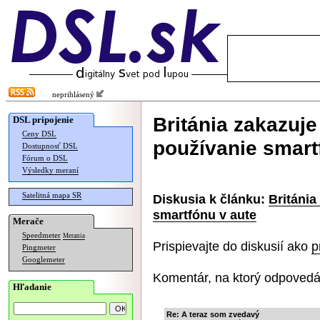
neprihlásený
Británia zakazuj
DSL pripojenie
Ceny DSL
používanie smart
Dostupnosť DSL
Fórum o DSL
Výsledky meraní
Satelitná mapa SR
Diskusia k článku:
Británia
smartfónu v aute
Merače
Speedmeter
Merania
Prispievajte do diskusií ako
p
Pingmeter
Googlemeter
Komentár, na ktorý odpovedá
Hľadanie
Re: A teraz som zvedavý