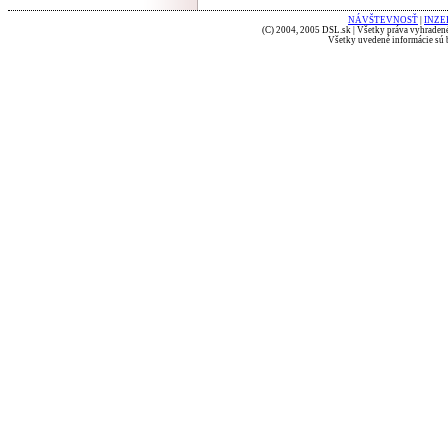
NÁVŠTEVNOSŤ
|
INZE
(C) 2004, 2005 DSL.sk | Všetky práva vyhradené
Všetky uvedené informácie sú b