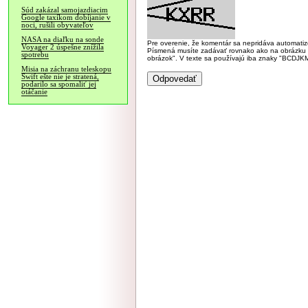
Súd zakázal samojazdiacim
Google taxíkom dobíjanie v
noci, rušili obyvateľov
NASA na diaľku na sonde
Pre overenie, že komentár sa nepridáva automatizov
Voyager 2 úspešne znížila
Písmená musíte zadávať rovnako ako na obrázku veľk
spotrebu
obrázok". V texte sa používajú iba znaky "BC
Misia na záchranu teleskopu
Swift ešte nie je stratená,
podarilo sa spomaliť jej
otáčanie