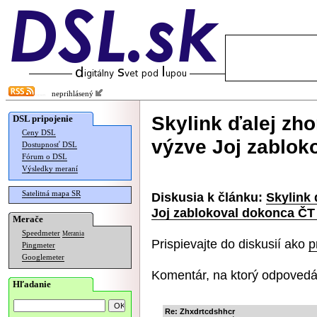
neprihlásený
Skylink ďalej zh
DSL pripojenie
Ceny DSL
výzve Joj zablok
Dostupnosť DSL
Fórum o DSL
Výsledky meraní
Satelitná mapa SR
Diskusia k článku:
Skylink 
Joj zablokoval dokonca ČT
Merače
Speedmeter
Merania
Prispievajte do diskusií ako
p
Pingmeter
Googlemeter
Komentár, na ktorý odpovedá
Hľadanie
Re: Zhxdrtcdshhcr