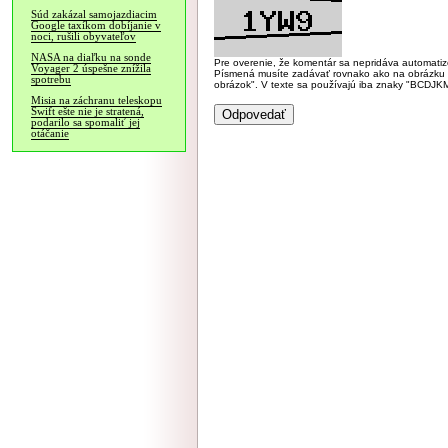
Súd zakázal samojazdiacim
Google taxíkom dobíjanie v
noci, rušili obyvateľov
NASA na diaľku na sonde
Pre overenie, že komentár sa nepridáva automatizov
Voyager 2 úspešne znížila
Písmená musíte zadávať rovnako ako na obrázku veľk
spotrebu
obrázok". V texte sa používajú iba znaky "BC
Misia na záchranu teleskopu
Swift ešte nie je stratená,
podarilo sa spomaliť jej
otáčanie