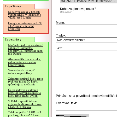
Od: ZMRD | Pridané: 2021-11-30 23:56:15
Top články
Koho zaujima tvoj nazor?
Na Slovensku sa v tichosti
Odpovedať
vypína ADSL v lokalitách s
VDSL, už 31. mája
Meno:
Orange sa doťahuje na UPC
a O2, spustí 2.5 Gbps
pripojenie
Titulok:
Top správy
Maďarsko jadrovú elektráreň
nakoniec kompletne
Text:
neodstavilo, Rumunsko mení
tok Dunaja
Alza nasadila dve novinky,
jednu užitočnú a jednu
kontroverznú
Slovensko.sk má opäť
technické problémy
Železnice znižujú kvôli teplu
rýchlosť iba na 50 km/h,
spôsobuje to meškanie
Ďalšia jadrová elektráreň
južne od Slovenska musela
Prihláste sa
a povoľte si emailové notifiká
kvôli teplu znížiť výkon
V Poľsku spustili takmer
Overovací text:
gigawatthodinové úložisko,
z LiFePO4 článkov
Telekom pridal 12 GB balík
pre Easy, chce zaň 12 eur