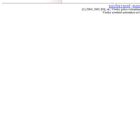
NÁVŠTEVNOSŤ
|
INZE
(C) 2004, 2005 DSL.sk | Všetky práva vyhradené
Všetky uvedené informácie sú b