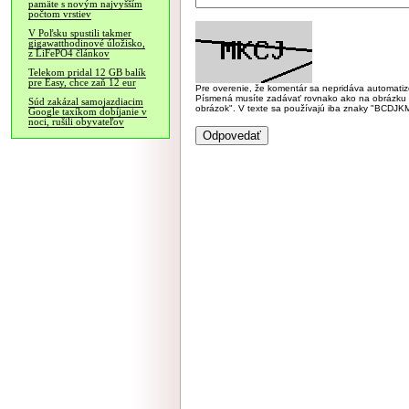
pamäte s novým najvyšším
počtom vrstiev
V Poľsku spustili takmer
gigawatthodinové úložisko,
z LiFePO4 článkov
Telekom pridal 12 GB balík
pre Easy, chce zaň 12 eur
Pre overenie, že komentár sa nepridáva automatizov
Písmená musíte zadávať rovnako ako na obrázku veľk
Súd zakázal samojazdiacim
obrázok". V texte sa používajú iba znaky "BC
Google taxíkom dobíjanie v
noci, rušili obyvateľov