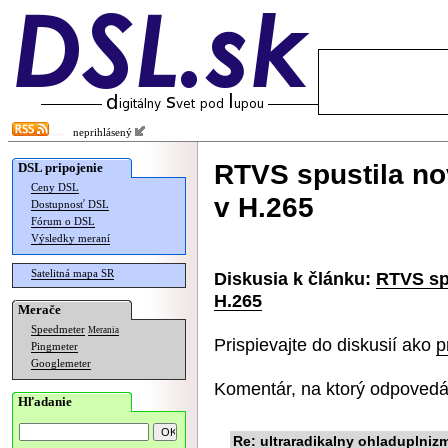
neprihlásený
RTVS spustila no
DSL pripojenie
Ceny DSL
v H.265
Dostupnosť DSL
Fórum o DSL
Výsledky meraní
Satelitná mapa SR
Diskusia k článku:
RTVS spu
H.265
Merače
Speedmeter
Merania
Prispievajte do diskusií ako
p
Pingmeter
Googlemeter
Komentár, na ktorý odpovedá
Hľadanie
Re: ultraradikalny ohladuplniz