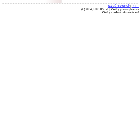
NÁVŠTEVNOSŤ
|
INZE
(C) 2004, 2005 DSL.sk | Všetky práva vyhradené
Všetky uvedené informácie sú b