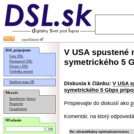
neprihlásený
V USA spustené 
DSL pripojenie
Ceny DSL
symetrického 5 G
Dostupnosť DSL
Fórum o DSL
Výsledky meraní
Satelitná mapa SR
Diskusia k článku:
V USA s
symetrického 5 Gbps pripo
Merače
Speedmeter
Merania
Prispievajte do diskusií ako
p
Pingmeter
Googlemeter
Komentár, na ktorý odpovedá
Hľadanie
Re: ultraradikalny optimalizatorizmus