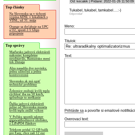
Od: kecalek | Pridané: 2022-01-26 11:50:09
Top články
Tukabel, tukabel, tamkabel.....:-)
Na Slovensku sa v tichosti
Odpovedať
vypína ADSL v lokalitách s
VDSL, už 31. mája
Meno:
Orange sa doťahuje na UPC
a O2, spustí 2.5 Gbps
pripojenie
Titulok:
Top správy
Maďarsko jadrovú elektráreň
nakoniec kompletne
Text:
neodstavilo, Rumunsko mení
tok Dunaja
Alza nasadila dve novinky,
jednu užitočnú a jednu
kontroverznú
Slovensko.sk má opäť
technické problémy
Železnice znižujú kvôli teplu
rýchlosť iba na 50 km/h,
spôsobuje to meškanie
Ďalšia jadrová elektráreň
južne od Slovenska musela
Prihláste sa
a povoľte si emailové notifiká
kvôli teplu znížiť výkon
V Poľsku spustili takmer
Overovací text:
gigawatthodinové úložisko,
z LiFePO4 článkov
Telekom pridal 12 GB balík
pre Easy, chce zaň 12 eur