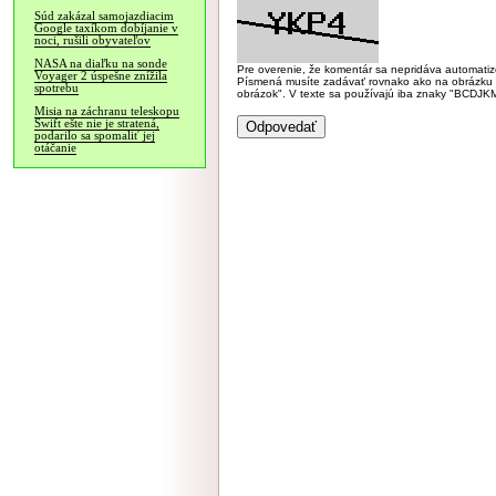
Súd zakázal samojazdiacim
Google taxíkom dobíjanie v
noci, rušili obyvateľov
NASA na diaľku na sonde
Pre overenie, že komentár sa nepridáva automatizov
Voyager 2 úspešne znížila
Písmená musíte zadávať rovnako ako na obrázku veľk
spotrebu
obrázok". V texte sa používajú iba znaky "BC
Misia na záchranu teleskopu
Swift ešte nie je stratená,
podarilo sa spomaliť jej
otáčanie