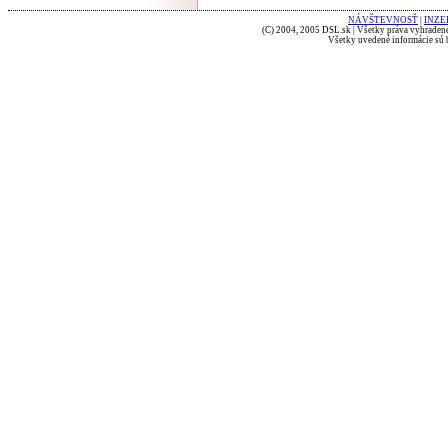
NÁVŠTEVNOSŤ
|
INZE
(C) 2004, 2005 DSL.sk | Všetky práva vyhradené
Všetky uvedené informácie sú b