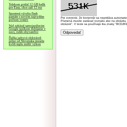
Telekom pridal 12 GB balík
pre Easy, chce zaň 12 eur
Spustená výroba flash
pamäte s novým najvyšším
Pre overenie, že komentár sa nepridáva automatizov
počtom vrstiev
Písmená musíte zadávať rovnako ako na obrázku veľk
obrázok". V texte sa používajú iba znaky "BC
Súd zakázal samojazdiacim
Google taxíkom dobíjanie v
noci, rušili obyvateľov
Ďalšia jadrová elektráreň
južne od Slovenska musela
kvôli teplu znížiť výkon