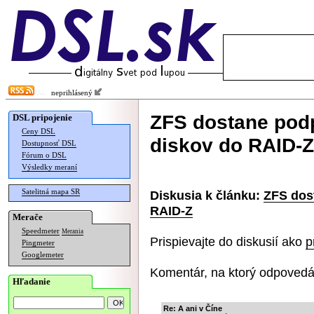
neprihlásený
ZFS dostane podp
DSL pripojenie
Ceny DSL
diskov do RAID-Z
Dostupnosť DSL
Fórum o DSL
Výsledky meraní
Satelitná mapa SR
Diskusia k článku:
ZFS dos
RAID-Z
Merače
Speedmeter
Merania
Prispievajte do diskusií ako
p
Pingmeter
Googlemeter
Komentár, na ktorý odpovedá
Hľadanie
Re: A ani v Číne