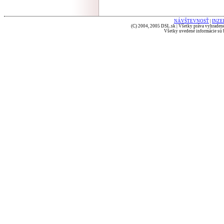
NÁVŠTEVNOSŤ
|
INZE
(C) 2004, 2005 DSL.sk | Všetky práva vyhradené
Všetky uvedené informácie sú b