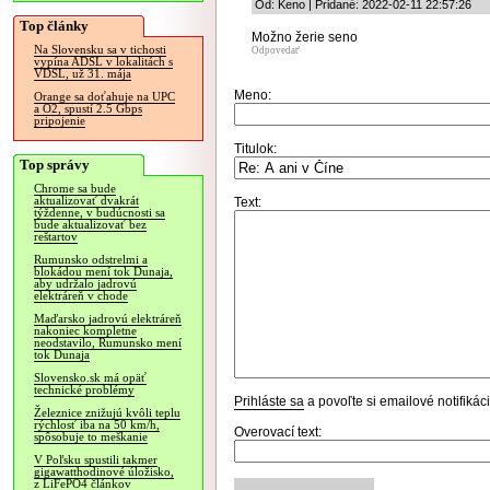
Od: Keno | Pridané: 2022-02-11 22:57:26
Top články
Možno žerie seno
Na Slovensku sa v tichosti
Odpovedať
vypína ADSL v lokalitách s
VDSL, už 31. mája
Meno:
Orange sa doťahuje na UPC
a O2, spustí 2.5 Gbps
pripojenie
Titulok:
Top správy
Chrome sa bude
aktualizovať dvakrát
Text:
týždenne, v budúcnosti sa
bude aktualizovať bez
reštartov
Rumunsko odstrelmi a
blokádou mení tok Dunaja,
aby udržalo jadrovú
elektráreň v chode
Maďarsko jadrovú elektráreň
nakoniec kompletne
neodstavilo, Rumunsko mení
tok Dunaja
Slovensko.sk má opäť
technické problémy
Prihláste sa
a povoľte si emailové notifiká
Železnice znižujú kvôli teplu
rýchlosť iba na 50 km/h,
Overovací text:
spôsobuje to meškanie
V Poľsku spustili takmer
gigawatthodinové úložisko,
z LiFePO4 článkov