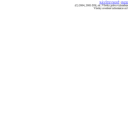
NÁVŠTEVNOSŤ
|
INZE
(C) 2004, 2005 DSL.sk | Všetky práva vyhradené
Všetky uvedené informácie sú b