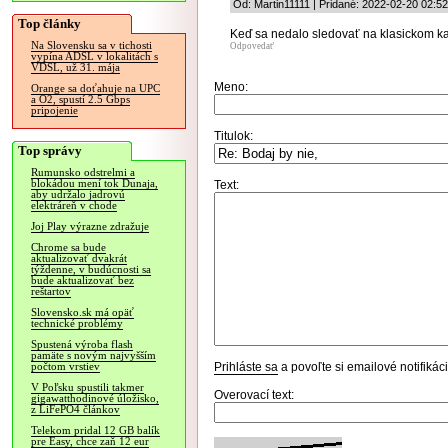
Od: Martin11111 | Pridané: 2022-02-20 02:52
Top články
Keď sa nedalo sledovať na klasickom k
Na Slovensku sa v tichosti
Odpovedať
vypína ADSL v lokalitách s
VDSL, už 31. mája
Meno:
Orange sa doťahuje na UPC
a O2, spustí 2.5 Gbps
pripojenie
Titulok:
Top správy
Rumunsko odstrelmi a
blokádou mení tok Dunaja,
Text:
aby udržalo jadrovú
elektráreň v chode
Joj Play výrazne zdražuje
Chrome sa bude
aktualizovať dvakrát
týždenne, v budúcnosti sa
bude aktualizovať bez
reštartov
Slovensko.sk má opäť
technické problémy
Spustená výroba flash
pamäte s novým najvyšším
Prihláste sa
a povoľte si emailové notifiká
počtom vrstiev
V Poľsku spustili takmer
Overovací text:
gigawatthodinové úložisko,
z LiFePO4 článkov
Telekom pridal 12 GB balík
pre Easy, chce zaň 12 eur