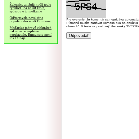
Železnice znižujú kvôli teplu
rýchlosť iba na 50 km/h,
spôsobuje to meškanie
Odštartovala nová séria
Pre overenie, že komentár sa nepridáva automatizov
populárneho sci-fi Futurama
Písmená musíte zadávať rovnako ako na obrázku veľk
obrázok". V texte sa používajú iba znaky "BC
Maďarsko jadrovú elektráreň
nakoniec kompletne
neodstavilo, Rumunsko mení
tok Dunaja