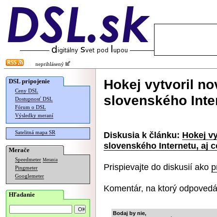
neprihlásený
Hokej vytvoril no
DSL pripojenie
Ceny DSL
slovenského Inter
Dostupnosť DSL
Fórum o DSL
Výsledky meraní
Satelitná mapa SR
Diskusia k článku:
Hokej vy
slovenského Internetu, aj c
Merače
Speedmeter
Merania
Prispievajte do diskusií ako
p
Pingmeter
Googlemeter
Komentár, na ktorý odpovedá
Hľadanie
Bodaj by nie,