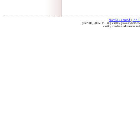
NÁVŠTEVNOSŤ
|
INZE
(C) 2004, 2005 DSL.sk | Všetky práva vyhradené
Všetky uvedené informácie sú b