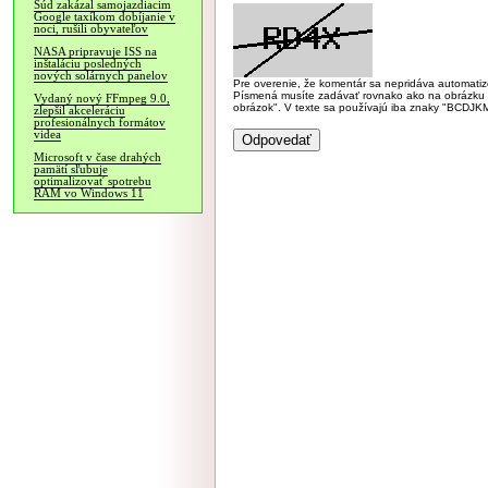
Súd zakázal samojazdiacim
Google taxíkom dobíjanie v
noci, rušili obyvateľov
NASA pripravuje ISS na
inštaláciu posledných
nových solárnych panelov
Pre overenie, že komentár sa nepridáva automatizov
Písmená musíte zadávať rovnako ako na obrázku veľk
Vydaný nový FFmpeg 9.0,
obrázok". V texte sa používajú iba znaky "BC
zlepšil akceleráciu
profesionálnych formátov
videa
Microsoft v čase drahých
pamätí sľubuje
optimalizovať spotrebu
RAM vo Windows 11