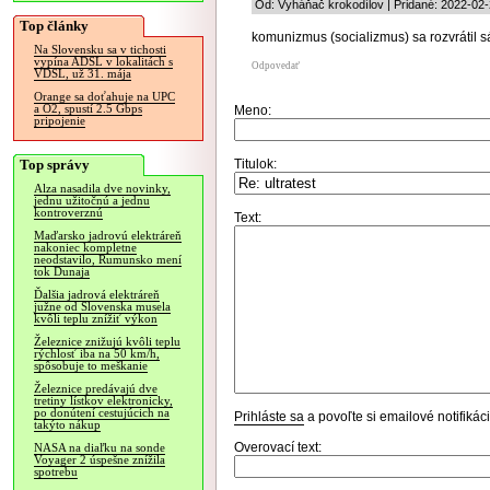
Od: Vyháňač krokodílov | Pridané: 2022-02-
Top články
komunizmus (socializmus) sa rozvrátil 
Na Slovensku sa v tichosti
vypína ADSL v lokalitách s
Odpovedať
VDSL, už 31. mája
Orange sa doťahuje na UPC
a O2, spustí 2.5 Gbps
Meno:
pripojenie
Top správy
Titulok:
Alza nasadila dve novinky,
jednu užitočnú a jednu
kontroverznú
Text:
Maďarsko jadrovú elektráreň
nakoniec kompletne
neodstavilo, Rumunsko mení
tok Dunaja
Ďalšia jadrová elektráreň
južne od Slovenska musela
kvôli teplu znížiť výkon
Železnice znižujú kvôli teplu
rýchlosť iba na 50 km/h,
spôsobuje to meškanie
Železnice predávajú dve
tretiny lístkov elektronicky,
po donútení cestujúcich na
Prihláste sa
a povoľte si emailové notifiká
takýto nákup
Overovací text:
NASA na diaľku na sonde
Voyager 2 úspešne znížila
spotrebu