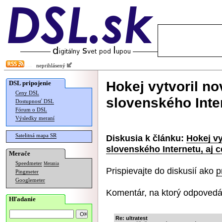
neprihlásený
Hokej vytvoril no
DSL pripojenie
Ceny DSL
slovenského Inter
Dostupnosť DSL
Fórum o DSL
Výsledky meraní
Satelitná mapa SR
Diskusia k článku:
Hokej vy
slovenského Internetu, aj c
Merače
Speedmeter
Merania
Prispievajte do diskusií ako
p
Pingmeter
Googlemeter
Komentár, na ktorý odpovedá
Hľadanie
Re: ultratest