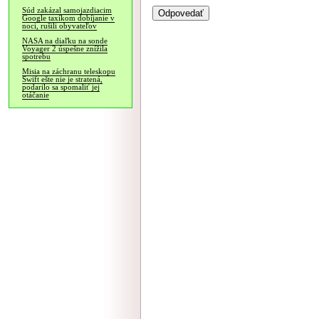
Súd zakázal samojazdiacim
Google taxíkom dobíjanie v
noci, rušili obyvateľov
NASA na diaľku na sonde
Voyager 2 úspešne znížila
spotrebu
Misia na záchranu teleskopu
Swift ešte nie je stratená,
podarilo sa spomaliť jej
otáčanie