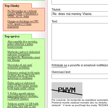
Top články
Titulok:
Na Slovensku sa v tichosti
vypína ADSL v lokalitách s
VDSL, už 31. mája
Text:
Orange sa doťahuje na UPC
a O2, spustí 2.5 Gbps
pripojenie
Top správy
Alza nasadila dve novinky,
jednu užitočnú a jednu
kontroverznú
Maďarsko jadrovú elektráreň
nakoniec kompletne
neodstavilo, Rumunsko mení
tok Dunaja
Slovensko.sk má opäť
Prihláste sa
a povoľte si emailové notifiká
technické problémy
Overovací text:
Železnice znižujú kvôli teplu
rýchlosť iba na 50 km/h,
spôsobuje to meškanie
Ďalšia jadrová elektráreň
južne od Slovenska musela
kvôli teplu znížiť výkon
V Poľsku spustili takmer
gigawatthodinové úložisko,
z LiFePO4 článkov
Pre overenie, že komentár sa nepridáva automatizov
Písmená musíte zadávať rovnako ako na obrázku veľk
Telekom pridal 12 GB balík
obrázok". V texte sa používajú iba znaky "BC
pre Easy, chce zaň 12 eur