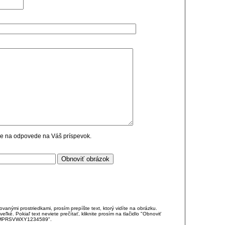
cie na odpovede na Váš príspevok.
anými prostriedkami, prosím prepíšte text, ktorý vidíte na obrázku.
é. Pokiaľ text neviete prečítať, kliknite prosím na tlačidlo "Obnoviť
DJKMPRSVWXY1234589".