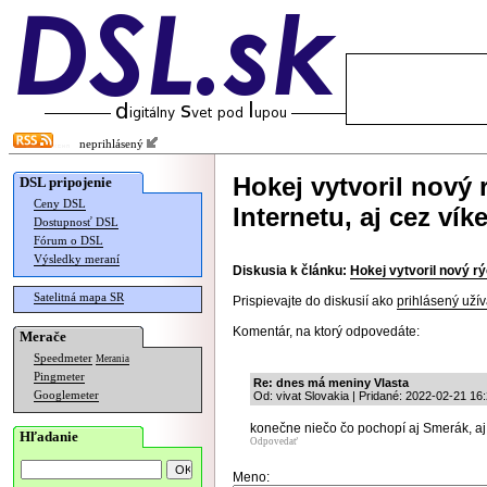
neprihlásený
Hokej vytvoril nový
DSL pripojenie
Ceny DSL
Internetu, aj cez vík
Dostupnosť DSL
Fórum o DSL
Výsledky meraní
Diskusia k článku:
Hokej vytvoril nový r
Satelitná mapa SR
Prispievajte do diskusií ako
prihlásený užív
Komentár, na ktorý odpovedáte:
Merače
Speedmeter
Merania
Pingmeter
Re: dnes má meniny Vlasta
Googlemeter
Od: vivat Slovakia | Pridané: 2022-02-21 16
konečne niečo čo pochopí aj Smerák, aj
Hľadanie
Odpovedať
Meno: