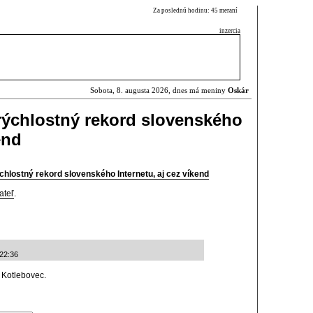
Za poslednú hodinu: 45 meraní
inzercia
Sobota, 8. augusta 2026, dnes má meniny
Oskár
 rýchlostný rekord slovenského
end
ýchlostný rekord slovenského Internetu, aj cez víkend
ateľ
.
:22:36
 Kotlebovec.