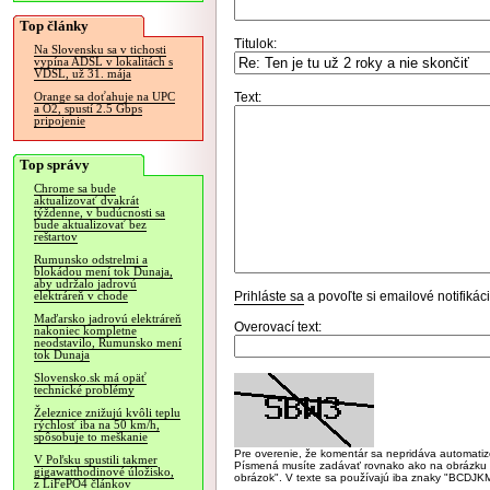
Top články
Titulok:
Na Slovensku sa v tichosti
vypína ADSL v lokalitách s
VDSL, už 31. mája
Text:
Orange sa doťahuje na UPC
a O2, spustí 2.5 Gbps
pripojenie
Top správy
Chrome sa bude
aktualizovať dvakrát
týždenne, v budúcnosti sa
bude aktualizovať bez
reštartov
Rumunsko odstrelmi a
blokádou mení tok Dunaja,
aby udržalo jadrovú
Prihláste sa
a povoľte si emailové notifiká
elektráreň v chode
Maďarsko jadrovú elektráreň
Overovací text:
nakoniec kompletne
neodstavilo, Rumunsko mení
tok Dunaja
Slovensko.sk má opäť
technické problémy
Železnice znižujú kvôli teplu
rýchlosť iba na 50 km/h,
spôsobuje to meškanie
Pre overenie, že komentár sa nepridáva automatizov
V Poľsku spustili takmer
Písmená musíte zadávať rovnako ako na obrázku veľk
gigawatthodinové úložisko,
obrázok". V texte sa používajú iba znaky "BC
z LiFePO4 článkov