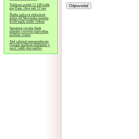
Telekom pridal 12 GB balík
pre Easy, chce zaň 12 eur
Ďalšia jadrová elektráreň
južne od Slovenska musela
kvôli teplu znížiť výkon
Spustená výroba flash
pamäte s novým najvyšším
počtom vrstiev
Súd zakázal samojazdiacim
Google taxíkom dobíjanie v
noci, rušili obyvateľov