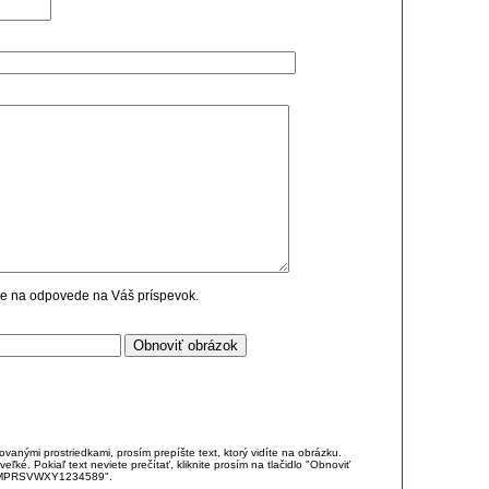
cie na odpovede na Váš príspevok.
anými prostriedkami, prosím prepíšte text, ktorý vidíte na obrázku.
é. Pokiaľ text neviete prečítať, kliknite prosím na tlačidlo "Obnoviť
DJKMPRSVWXY1234589".