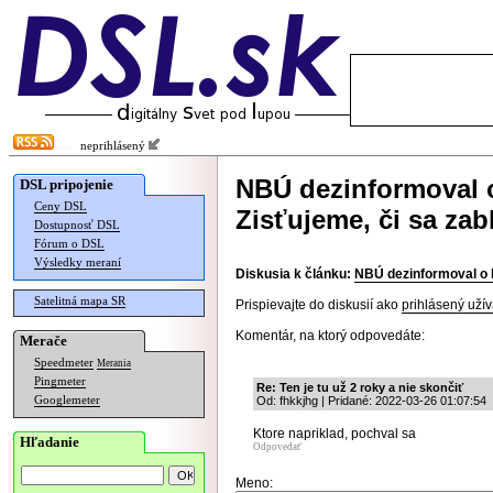
neprihlásený
NBÚ dezinformoval 
DSL pripojenie
Ceny DSL
Zisťujeme, či sa zab
Dostupnosť DSL
Fórum o DSL
Výsledky meraní
Diskusia k článku:
NBÚ dezinformoval o k
Satelitná mapa SR
Prispievajte do diskusií ako
prihlásený užív
Komentár, na ktorý odpovedáte:
Merače
Speedmeter
Merania
Pingmeter
Re: Ten je tu už 2 roky a nie skončiť
Googlemeter
Od: fhkkjhg | Pridané: 2022-03-26 01:07:54
Ktore napriklad, pochval sa
Hľadanie
Odpovedať
Meno: