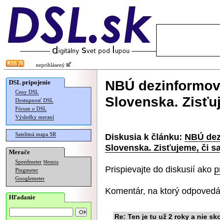
neprihlásený
NBÚ dezinformov
DSL pripojenie
Ceny DSL
Slovenska. Zisťu
Dostupnosť DSL
Fórum o DSL
Výsledky meraní
Satelitná mapa SR
Diskusia k článku:
NBÚ dez
Slovenska. Zisťujeme, či s
Merače
Speedmeter
Merania
Prispievajte do diskusií ako
p
Pingmeter
Googlemeter
Komentár, na ktorý odpovedá
Hľadanie
Re: Ten je tu už 2 roky a nie sk