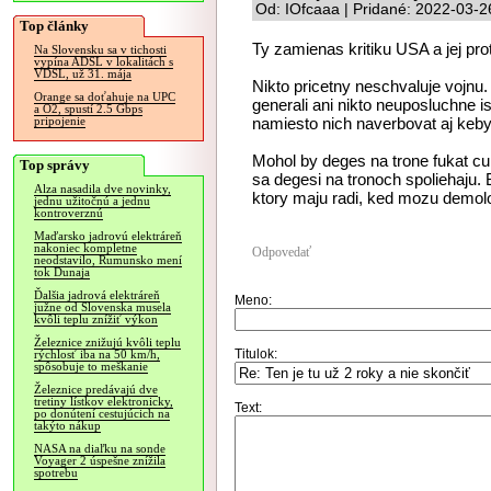
Od: IOfcaaa | Pridané: 2022-03-2
Top články
Ty zamienas kritiku USA a jej pr
Na Slovensku sa v tichosti
vypína ADSL v lokalitách s
VDSL, už 31. mája
Nikto pricetny neschvaluje vojnu. 
Orange sa doťahuje na UPC
generali ani nikto neuposluchne is
a O2, spustí 2.5 Gbps
namiesto nich naverbovat aj keby 
pripojenie
Mohol by deges na trone fukat cukor
Top správy
sa degesi na tronoch spoliehaju. 
Alza nasadila dve novinky,
ktory maju radi, ked mozu demol
jednu užitočnú a jednu
kontroverznú
Maďarsko jadrovú elektráreň
nakoniec kompletne
Odpovedať
neodstavilo, Rumunsko mení
tok Dunaja
Ďalšia jadrová elektráreň
Meno:
južne od Slovenska musela
kvôli teplu znížiť výkon
Železnice znižujú kvôli teplu
Titulok:
rýchlosť iba na 50 km/h,
spôsobuje to meškanie
Železnice predávajú dve
tretiny lístkov elektronicky,
Text:
po donútení cestujúcich na
takýto nákup
NASA na diaľku na sonde
Voyager 2 úspešne znížila
spotrebu