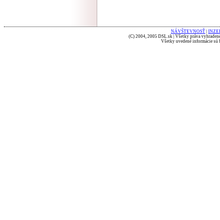
NÁVŠTEVNOSŤ
|
INZE
(C) 2004, 2005 DSL.sk | Všetky práva vyhradené
Všetky uvedené informácie sú b