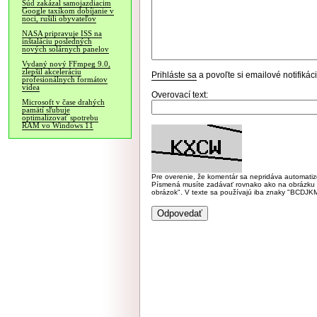
Súd zakázal samojazdiacim
Google taxíkom dobíjanie v
noci, rušili obyvateľov
NASA pripravuje ISS na
inštaláciu posledných
nových solárnych panelov
Vydaný nový FFmpeg 9.0,
zlepšil akceleráciu
Prihláste sa
a povoľte si emailové notifiká
profesionálnych formátov
videa
Overovací text:
Microsoft v čase drahých
pamätí sľubuje
optimalizovať spotrebu
RAM vo Windows 11
Pre overenie, že komentár sa nepridáva automatizov
Písmená musíte zadávať rovnako ako na obrázku veľk
obrázok". V texte sa používajú iba znaky "BC