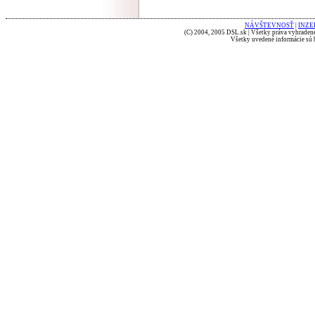
NÁVŠTEVNOSŤ
|
INZE
(C) 2004, 2005 DSL.sk | Všetky práva vyhradené
Všetky uvedené informácie sú b