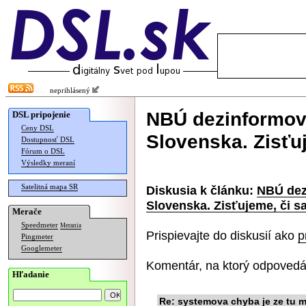
neprihlásený
NBÚ dezinformov
DSL pripojenie
Ceny DSL
Slovenska. Zisťu
Dostupnosť DSL
Fórum o DSL
Výsledky meraní
Satelitná mapa SR
Diskusia k článku:
NBÚ dez
Slovenska. Zisťujeme, či s
Merače
Speedmeter
Merania
Prispievajte do diskusií ako
p
Pingmeter
Googlemeter
Komentár, na ktorý odpovedá
Hľadanie
Re: systemova chyba je ze tu m