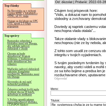
Od: dezolat | Pridané: 2022-03-2
Top články
Citujem tvoj prispevok hore:
Na Slovensku sa v tichosti
vypína ADSL v lokalitách s
"Vidis, a dokazat nam to pomohol
VDSL, už 31. mája
slobodny a zvrchovany demokrati
Orange sa doťahuje na UPC
a O2, spustí 2.5 Gbps
Dovtedy aj napriek castemu volan
pripojenie
neschopna vlada otalala"...
Top správy
Takze otalanie vlady s blokovanim
Rumunsko odstrelmi a
neschopnou (nie ze by nebola, ale
blokádou mení tok Dunaja,
aby udržalo jadrovú
elektráreň v chode
Z tohto som usudil ze cenzuru o
Chrome sa bude
integritu v tvojich vyjadreniach.
aktualizovať dvakrát
týždenne, v budúcnosti sa
bude aktualizovať bez
S tvojim poslednym tvrdenim by 
reštartov
naveky, aby vsetci videli a mohli 
Maďarsko jadrovú elektráreň
ze sa toho bojime a predsa len j
nakoniec kompletne
neodstavilo, Rumunsko mení
rozduchavame ohen, uputavame na
tok Dunaja
Odpovedať
Slovensko.sk má opäť
technické problémy
Meno:
Železnice znižujú kvôli teplu
rýchlosť iba na 50 km/h,
spôsobuje to meškanie
V Poľsku spustili takmer
Titulok:
gigawatthodinové úložisko,
z LiFePO4 článkov