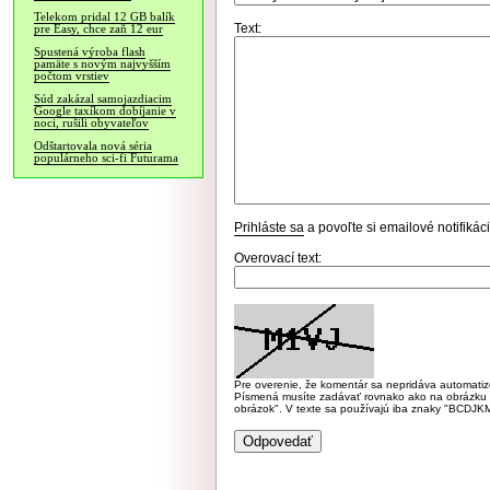
Telekom pridal 12 GB balík
Text:
pre Easy, chce zaň 12 eur
Spustená výroba flash
pamäte s novým najvyšším
počtom vrstiev
Súd zakázal samojazdiacim
Google taxíkom dobíjanie v
noci, rušili obyvateľov
Odštartovala nová séria
populárneho sci-fi Futurama
Prihláste sa
a povoľte si emailové notifiká
Overovací text:
Pre overenie, že komentár sa nepridáva automatizov
Písmená musíte zadávať rovnako ako na obrázku veľk
obrázok". V texte sa používajú iba znaky "BC